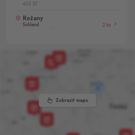
403 37
Rožany
Sohland
2 ks
Rožany 150, Šluknov,
407 77
Svatý Kříž 1
Waldsassen 1
2 ks
Svatý Kříž 363, Cheb - Háje,
350 02
Vejprty
Bärenstein
1 ks
Potoční ulice 1303, Vejprty,
431 91
Zobrazit mapu
Aš 2
Selb 2
0 ks
Selbská 2723, Aš,
352 01