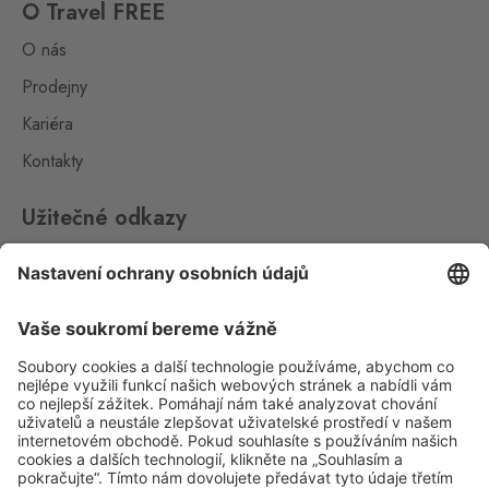
Hřensko
O Travel FREE
Schmilka
0 ks
O nás
Hřensko 87, Hřensko,
407 17
Prodejny
Kariéra
Kraslice
Klingenthal
Kontakty
0 ks
Hraničná 11, Kraslice,
358 01
Užitečné odkazy
Loučná pod
Impressum
Klínovcem
Whistleblowing
Oberwiesenthal
0 ks
Loučná 198, Loučná pod
Ochrana osobních údajů
Klínovcem - Vejprty,
431 91
Aplikace Travel FREE ke stažení
Mikulov
Drasenhofen
0 ks
28. října 1841/1b, Mikulov,
692 01