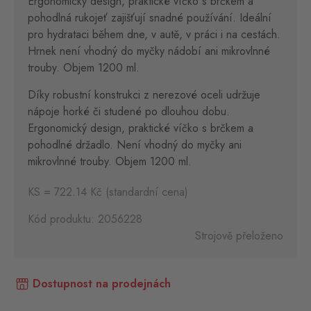
Ergonomický design, praktické víčko s brčkem a
pohodlná rukojeť zajišťují snadné používání. Ideální
pro hydrataci během dne, v autě, v práci i na cestách.
Hrnek není vhodný do myčky nádobí ani mikrovlnné
trouby. Objem 1200 ml.
Díky robustní konstrukci z nerezové oceli udržuje
nápoje horké či studené po dlouhou dobu.
Ergonomický design, praktické víčko s brčkem a
pohodlné držadlo. Není vhodný do myčky ani
mikrovlnné trouby. Objem 1200 ml.
KS = 722.14 Kč (standardní cena)
Kód produktu: 2056228
Strojově přeloženo
Dostupnost na prodejnách