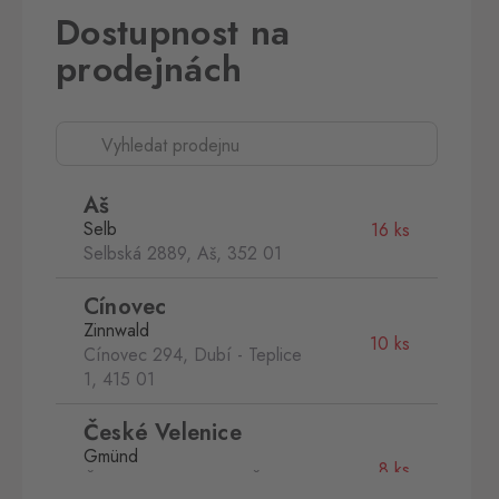
Dostupnost na
prodejnách
Aš
Selb
16 ks
Selbská 2889, Aš,
352 01
Cínovec
Zinnwald
10 ks
Cínovec 294, Dubí - Teplice
1,
415 01
České Velenice
Gmünd
8 ks
České Velenice 670, České