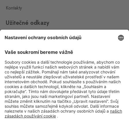
Kontakty
Rozvadov 2
Waidhaus 2
7 ks
Užitečné odkazy
Střeble 21, Rozvadov,
348 07
Impressum
Whistleblowing
Rožany
Sohland
21 ks
Ochrana osobních údajů
Rožany 150, Šluknov,
407 77
Aplikace Travel FREE ke stažení
Slavonice
Fratres
3 ks
Wolkerova 315, Slavonice,
378 81
Strážný
Sledujte nás na sociálních sitích
Philippsreut
5 ks
Hraniční přechod Strážný 13,
Strážný,
384 43