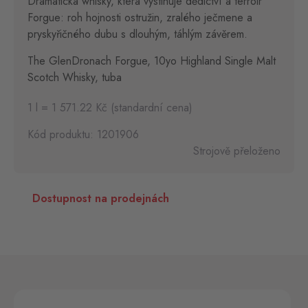
Dramatická whisky, která vystihuje dědictví a terroir
Forgue: roh hojnosti ostružin, zralého ječmene a
pryskyřičného dubu s dlouhým, táhlým závěrem.
The GlenDronach Forgue, 10yo Highland Single Malt
Scotch Whisky, tuba
1 l = 1 571.22 Kč (standardní cena)
Kód produktu: 1201906
Strojově přeloženo
Dostupnost na prodejnách