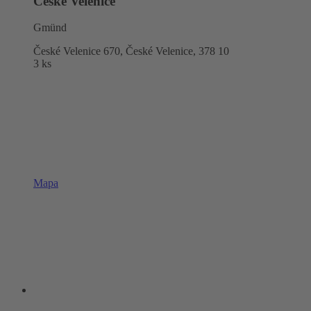
České Velenice
Gmünd
České Velenice 670, České Velenice,
378 10
3 ks
Mapa