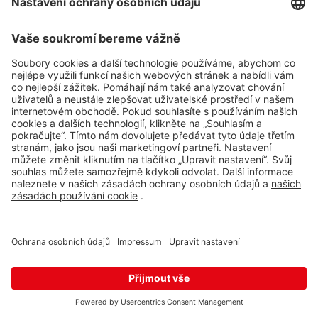
Hevlín
Laa an der Thaya
Hevlín 459, Hevlín,
671 69
4 ks
Mapa