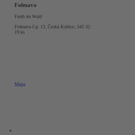
Folmava
Furth im Wald
Folmava č.p. 15, Česká Kubice,
345 32
19 ks
Mapa