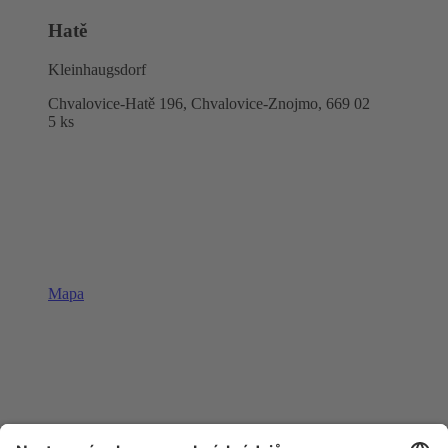
Hatě
Kleinhaugsdorf
Chvalovice-Hatě 196, Chvalovice-Znojmo,
669 02
5 ks
Mapa