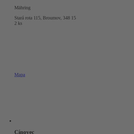
Mähring
Stará rota 115, Broumov,
348 15
2 ks
Mapa
Cínovec