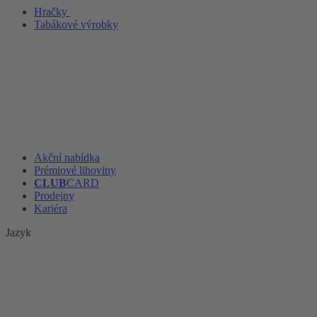
Hračky
Tabákové výrobky
Akční nabídka
Prémiové lihoviny
CLUB
CARD
Prodejny
Kariéra
Jazyk