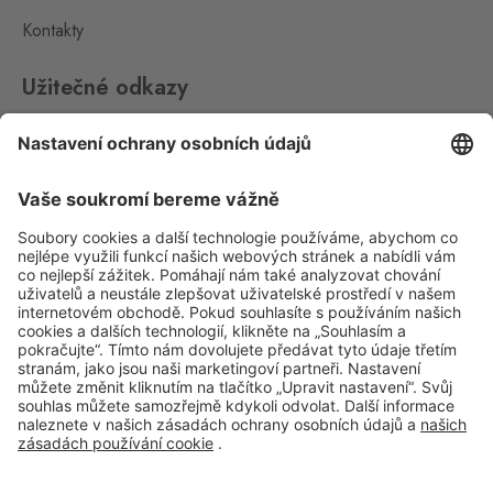
Kontakty
Rozvadov 2
Waidhaus 2
6 ks
Užitečné odkazy
Střeble 21, Rozvadov,
348 07
Impressum
Whistleblowing
Rožany
Sohland
19 ks
Ochrana osobních údajů
Rožany 150, Šluknov,
407 77
Aplikace Travel FREE ke stažení
Slavonice
Fratres
2 ks
Wolkerova 315, Slavonice,
378 81
Strážný
Sledujte nás na sociálních sitích
Philippsreut
14 ks
Hraniční přechod Strážný 13,
Strážný,
384 43