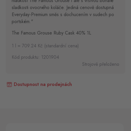
hladkost The Famous Grouse ľ ale s vrstvou bohaté
sladkosti ovocného koláče. Jediná cenově dostupná
Everyday-Premium směs s dochucením v sudech po
portském."
The Famous Grouse Ruby Cask 40% 1L
1 l = 709.24 Kč (standardní cena)
Kód produktu: 1201904
Strojově přeloženo
Dostupnost na prodejnách