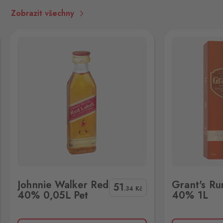
Chvalovice-Znojmo,
669 02
Zobrazit všechny
Hevlín
Laa an der Thaya
5 ks
Hevlín 459, Hevlín,
671 69
Hřensko
Schmilka
20 ks
Hřensko 87, Hřensko,
407 17
Kraslice
Klingenthal
3 ks
Hraničná 11, Kraslice,
358 01
Grant's Rum Cask 40% 1L
Chivas Regal
Johnnie Walker Red
Grant's R
Mikulov
51
.34
Kč
40% 0,05L Pet
40% 1L
Drasenhofen
6 ks
28. října 1841/1b, Mikulov,
692 01