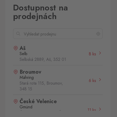
Dostupnost na
prodejnách
Aš
Selb
8 ks
Selbská 2889, Aš,
352 01
Broumov
Mähring
6 ks
Stará rota 115, Broumov,
348 15
České Velenice
Gmünd
11 ks
České Velenice 670, České