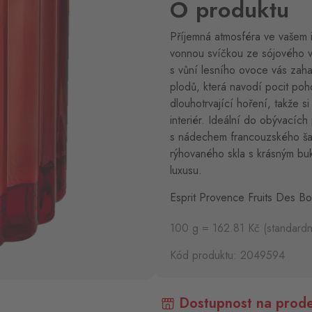
O produktu
Příjemná atmosféra ve vašem i
vonnou svíčkou ze sójového v
s vůní lesního ovoce vás zaha
plodů, která navodí pocit poho
dlouhotrvající hoření, takže s
interiér. Ideální do obývacích
s nádechem francouzského šar
rýhovaného skla s krásným bu
luxusu.
Esprit Provence Fruits Des Bo
100 g = 162.81 Kč (standardn
Kód produktu: 2049594
Dostupnost na prode