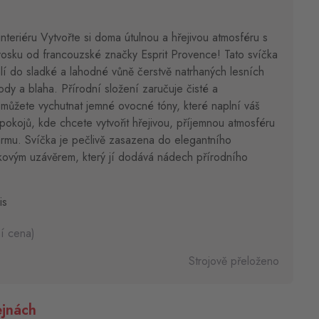
nteriéru Vytvořte si doma útulnou a hřejivou atmosféru s
osku od francouzské značky Esprit Provence! Tato svíčka
lí do sladké a lahodné vůně čerstvě natrhaných lesních
dy a blaha. Přírodní složení zaručuje čisté a
i můžete vychutnat jemné ovocné tóny, které naplní váš
 pokojů, kde chcete vytvořit hřejivou, příjemnou atmosféru
mu. Svíčka je pečlivě zasazena do elegantního
kovým uzávěrem, který jí dodává nádech přírodního
is
í cena)
Strojově přeloženo
jnách