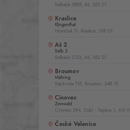
Selbská 2889, Aš,
352 01
Kraslice
Klingenthal
Hraničná 11, Kraslice,
358 01
Aš 2
Selb 2
Selbská 2723, Aš,
352 01
Broumov
Mähring
Stará rota 115, Broumov,
348 15
Cínovec
Zinnwald
Cínovec 294, Dubí - Teplice 1,
415 0
České Velenice