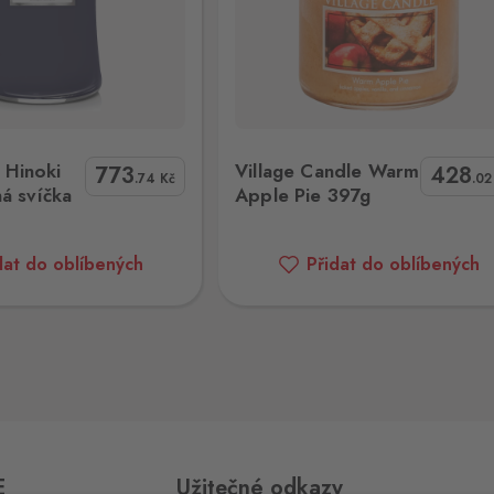
jmo,
0 ks
andle Warm Apple Pie 397g
Village Candle Salted Caramel La
Hinoki
Village Candle Warm
773
428
.74
Kč
.0
á svíčka
Apple Pie 397g
0 ks
dat do oblíbených
Přidat do oblíbených
0 ks
0 ks
E
Užitečné odkazy