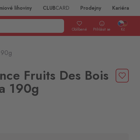
miové lihoviny
CLUB
CARD
Prodejny
Kariéra
Oblíbené
Přihlásit se
Kč
 190g
nce Fruits Des Bois
ka 190g