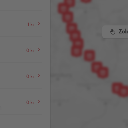
1 ks
Zob
0 ks
0 ks
0 ks
1