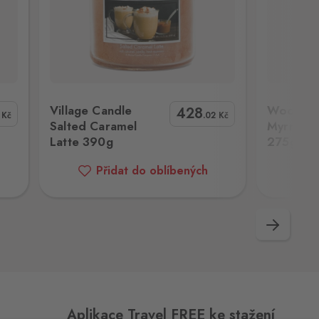
tte 390g
WoodWick Santal Myrrh Vonná svíčka 275g
Village Candl
Village Candle
WoodWic
428
2
Kč
.02
Kč
Salted Caramel
Myrrh Vo
Latte 390g
275g
Přidat do oblíbených
P
Následující
Aplikace Travel FREE ke stažení