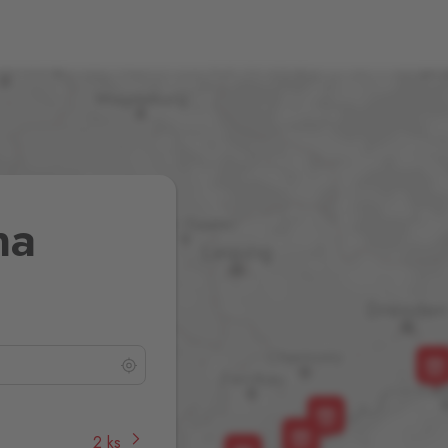
na
2 ks