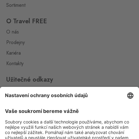
Laa an der Thaya
0 ks
Sortiment
Hevlín 459, Hevlín,
671 69
O Travel FREE
Hřensko
O nás
Schmilka
0 ks
Hřensko 87, Hřensko,
Prodejny
407 17
Kariéra
Loučná pod
Kontakty
Klínovcem
Oberwiesenthal
0 ks
Užitečné odkazy
Loučná 198, Loučná pod
Klínovcem - Vejprty,
431 91
Impressum
Whistleblowing
Mikulov
Drasenhofen
Ochrana osobních údajů
0 ks
28. října 1841/1b, Mikulov,
692 01
Aplikace Travel FREE ke stažení
Petrovice