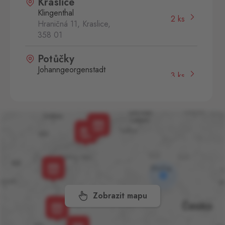
Kraslice
Klingenthal
2 ks
Hraničná 11, Kraslice,
358 01
Potůčky
Johanngeorgenstadt
3 ks
Potůčky 155, Potůčky,
362 35
Svatý Kříž 2
Waldsassen 2
1 ks
Svatý Kříž 261, Cheb - Háje,
350 02
Vejprty
Bärenstein
1 ks
Potoční ulice 1303, Vejprty,
Zobrazit mapu
431 91