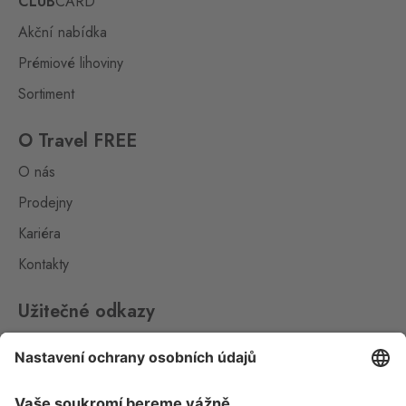
CLUB
CARD
407 17
Akční nabídka
Kraslice
Prémiové lihoviny
Klingenthal
0 ks
Hraničná 11, Kraslice,
Sortiment
358 01
O Travel FREE
Loučná pod
O nás
Klínovcem
Oberwiesenthal
0 ks
Prodejny
Loučná 198, Loučná pod
Kariéra
Klínovcem - Vejprty,
431 91
Kontakty
Petrovice
Bahratal
0 ks
Užitečné odkazy
Petrovice 578, Petrovice,
403 37
Impressum
Whistleblowing
Petrovice Fashion
Store
Ochrana osobních údajů