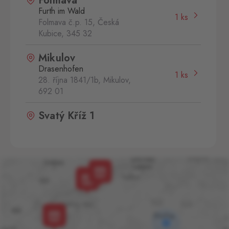
Folmava
Furth im Wald
1 ks
Folmava č.p. 15, Česká
Kubice,
345 32
Mikulov
Drasenhofen
1 ks
28. října 1841/1b, Mikulov,
692 01
Svatý Kříž 1
Waldsassen 1
1 ks
Svatý Kříž 363, Cheb - Háje,
350 02
Aš
Selb
0 ks
Selbská 2889, Aš,
352 01
Aš 2