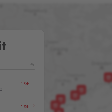
it
1 Stk.
32
1 Stk.