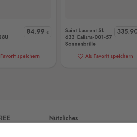
 633 Calista-001-57 Sonnenbrille
Versace VE2280 100287 42 Sonne
0 Stk.
Saint Laurent SL
84
.99
335
.9
€
28U
633 Calista-001-57
Sonnenbrille
0 Stk.
 Favorit speichern
Als Favorit speichern
0 Stk.
0 Stk.
FREE
Nützliches
Impressum