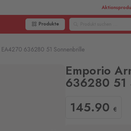
Aktionsprod
Produkte
 EA4270 636280 51 Sonnenbrille
Emporio Ar
636280 51 
145
.90
€