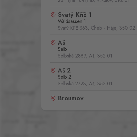
28. října 1841/1b, Mikulov,
692 01
Svatý Kříž 1
Waldsassen 1
Svatý Kříž 363, Cheb - Háje,
350 02
Aš
Selb
Selbská 2889, Aš,
352 01
Aš 2
Selb 2
Selbská 2723, Aš,
352 01
Broumov
Mähring
Stará rota 115, Broumov,
348 15
Cínovec
Zinnwald