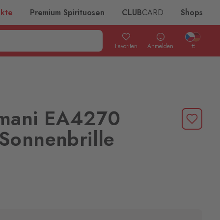
ukte
Premium Spirituosen
CLUB
CARD
Shops
Favoriten
Anmelden
€
mani EA4270
Sonnenbrille