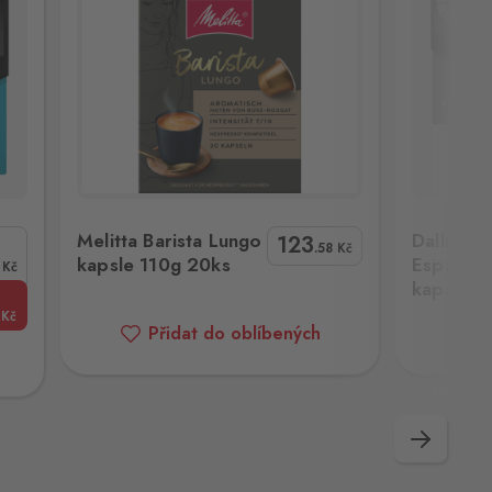
0g 20ks
Dallmayr Capsa Espresso Ristretto kapsle 56g 10ks
Dallmayr Caps
Melitta Barista Lungo
Dallmayr
123
.58
Kč
kapsle 110g 20ks
Espresso
Kč
kapsle 5
Kč
Přidat do oblíbených
P
Následující