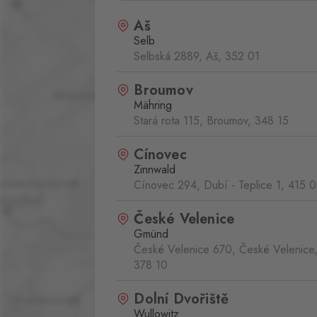
Aš
Selb
Selbská 2889, Aš,
352 01
Broumov
Mähring
Stará rota 115, Broumov,
348 15
Cínovec
Zinnwald
Cínovec 294, Dubí - Teplice 1,
415 0
České Velenice
Gmünd
České Velenice 670, České Velenice
378 10
Dolní Dvořiště
Wullowitz