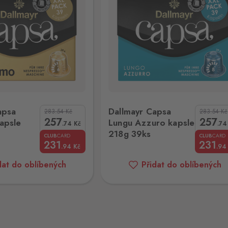
8 ks
6 ks
 Lungu Azzuro kapsle 218g 39ks
Melitta Barista Lungo kapsle 11
apsa
Dallmayr Capsa
283.54
Kč
283.54
Kč
257
257
apsle
Lungu Azzuro kapsle
.74
Kč
.74
5 ks
218g 39ks
CLUB
CARD
CLUB
CARD
231
231
.94
Kč
.94
dat do oblíbených
Přidat do oblíbených
36 ks