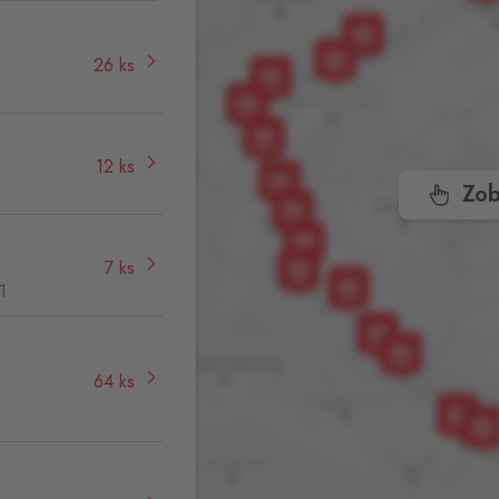
26 ks
12 ks
Zob
7 ks
1
64 ks
,