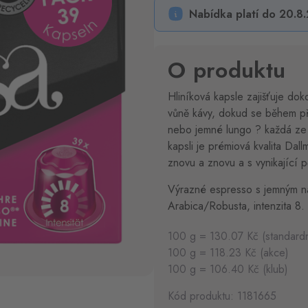
Nabídka platí do 20.8
O produktu
Hliníková kapsle zajišťuje do
vůně kávy, dokud se během pří
nebo jemné lungo ? každá ze
kapsli je prémiová kvalita Dallm
znovu a znovu a s vynikající 
Výrazné espresso s jemným ná
Arabica/Robusta, intenzita 8.
100 g = 130.07 Kč (standard
100 g = 118.23 Kč (akce)
100 g = 106.40 Kč (klub)
Kód produktu: 1181665