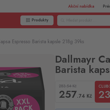
Akční nabídka
Pré
Produkty
apsa Espresso Barista kapsle 218g 39ks
Dallmayr Ca
Barista kap
283.54
Kč
CLUB
257
23
.74
Kč