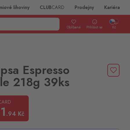
miové lihoviny
CLUB
CARD
Prodejny
Kariéra
Oblíbené
Přihlásit se
Kč
psa Espresso
sle 218g 39ks
CARD
1
.94
Kč