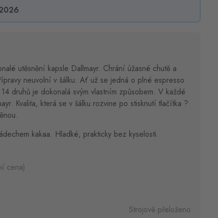
.2026
konalé utěsnění kapsle Dallmayr. Chrání úžasné chutě a
pravy neuvolní v šálku. Ať už se jedná o plné espresso
 14 druhů je dokonalá svým vlastním způsobem. V každé
ayr. Kvalita, která se v šálku rozvine po stisknutí tlačítka ?
pěnou.
dechem kakaa. Hladké, prakticky bez kyselosti.
ní cena)
Strojově přeloženo