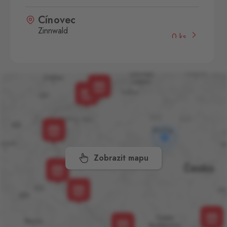
Cínovec
Zinnwald
0 ks
Cínovec 294, Dubí - Teplice
1,
415 01
České Velenice
Gmünd
87 ks
České Velenice 670, České
Velenice,
378 10
Dolní Dvořiště
Wullowitz
93 ks
Dolní Dvořiště 219, Dolní
Zobrazit mapu
Dvořiště,
382 72
Folmava
Furth im Wald
136 ks
Folmava č.p. 15, Česká
Kubice,
345 32