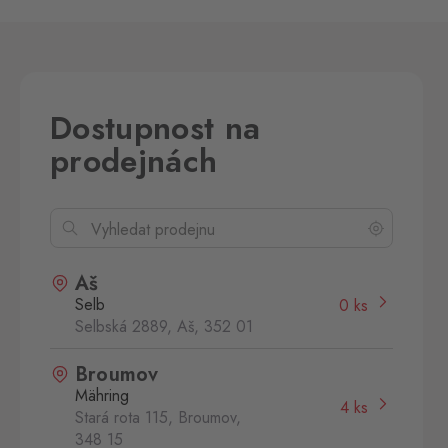
Dostupnost na
prodejnách
Aš
Selb
0 ks
Selbská 2889, Aš,
352 01
Broumov
Mähring
4 ks
Stará rota 115, Broumov,
348 15