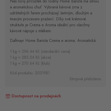
Náš nový přírůstek do rodiny Home Barista má silnou
a aromatickou chuť. Vybraná kávová zrna z
udržitelných farem procházejí šetrným, dlouhým a
tmavým procesem pražení. Díky své krémové
struktuře je Crema e Aroma ideální pro všechny
kávové nápoje s mlékem.
Dallmayr Home Barista Crema e aroma. Aromatická.
1 kg = 296.44 Kč (standardní cena)
1 kg = 283.54 Kč (akce)
1 kg = 270.64 Kč (klub)
Kód produktu: 2031981
Strojově přeloženo
Dostupnost na prodejnách