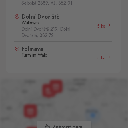
Selbská 2889, Aš,
352 01
Dolní Dvořiště
Wullowitz
5 ks
Dolní Dvořiště 219, Dolní
Dvořiště,
382 72
Folmava
Furth im Wald
5 ks
Folmava č.p. 15, Česká
Kubice,
345 32
Hatě
Kleinhaugsdorf
31 ks
Chvalovice-Hatě 196,
Chvalovice-Znojmo,
669 02
Kraslice
Klingenthal
0 ks
Hraničná 11, Kraslice,
Zobrazit mapu