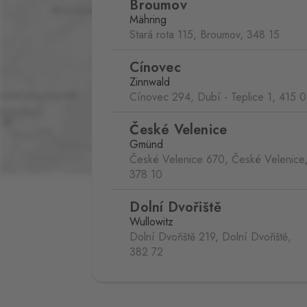
Broumov
Mähring
Stará rota 115, Broumov,
348 15
Cínovec
Zinnwald
Cínovec 294, Dubí - Teplice 1,
415 0
České Velenice
Gmünd
České Velenice 670, České Velenice
378 10
Dolní Dvořiště
Wullowitz
Dolní Dvořiště 219, Dolní Dvořiště,
382 72
Folmava
Furth im Wald