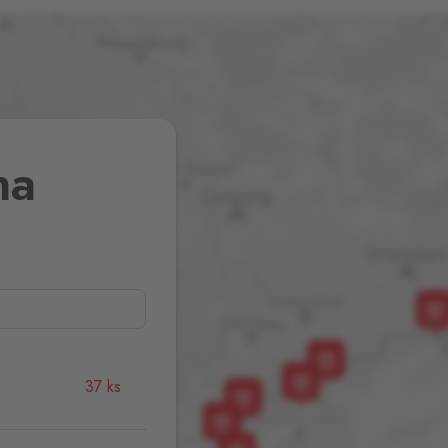
na
37 ks