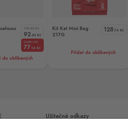
7 ks
 Mini Bag 217G
Nutella B-Ready 44g
selnuss
Kit Kat Mini Bag
128
118.42
Kč
.74
Kč
92
217G
.62
Kč
8 ks
CLUB
CARD
77
.14
Kč
Přidat do oblíbených
t do oblíbených
21 ks
79 ks
E
Užitečné odkazy
12 ks