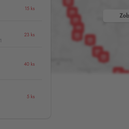
15 ks
Zob
23 ks
1
40 ks
,
5 ks
33 ks