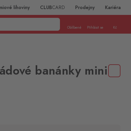
miové lihoviny
CLUB
CARD
Prodejny
Kariéra
Oblíbené
Přihlásit se
Kč
ládové banánky mini