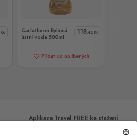
500ml
Carlotherm Bylinná
118
8
Kč
.42
Kč
ústní voda 500ml
Přidat do oblíbených
Aplikace Travel FREE ke stažení