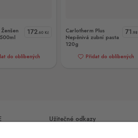
0 ks
,
us Nepěnivá zubní pasta 120g
Carlotherm Bylinná ústní voda 
 Ženšen
Carlotherm Plus
172
71
.60
Kč
.9
 500ml
Nepěnivá zubní pasta
120g
0 ks
dat do oblíbených
Přidat do oblíbených
0 ks
E
Užitečné odkazy
0 ks
jmo,
Impressum