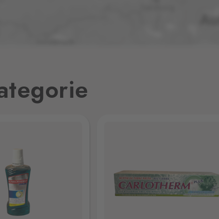
6 ks
8 ks
26
ategorie
0 ks
0 ks
0 ks
1