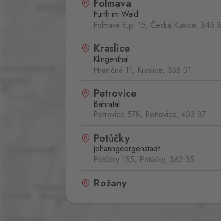
Folmava
Furth im Wald
Folmava č.p. 15, Česká Kubice,
345 
Kraslice
Klingenthal
Hraničná 11, Kraslice,
358 01
Petrovice
Bahratal
Petrovice 578, Petrovice,
403 37
Potůčky
Johanngeorgenstadt
Potůčky 155, Potůčky,
362 35
Rožany
Sohland
Rožany 150, Šluknov,
407 77