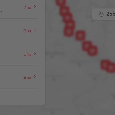
7 ks
32
Zob
3 ks
6 ks
6 ks
4 ks