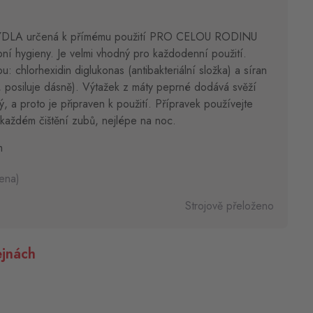
LA určená k přímému použití PRO CELOU RODINU
ní hygieny. Je velmi vhodný pro každodenní použití.
u: chlorhexidin diglukonas (antibakteriální složka) a síran
k, posiluje dásně). Výtažek z máty peprné dodává svěží
, a proto je připraven k použití. Přípravek používejte
každém čištění zubů, nejlépe na noc.
m
ena)
Strojově přeloženo
jnách