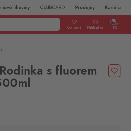
miové lihoviny
CLUB
CARD
Prodejny
Kariéra
Oblíbené
Přihlásit se
Kč
ml
Rodinka s fluorem
 500ml