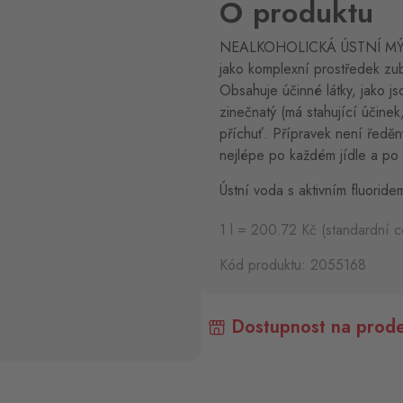
O produktu
NEALKOHOLICKÁ ÚSTNÍ MÝD
jako komplexní prostředek zub
Obsahuje účinné látky, jako jso
zinečnatý (má stahující účine
příchuť. Přípravek není ředěný
nejlépe po každém jídle a po 
Ústní voda s aktivním fluoride
1 l = 200.72 Kč (standardní c
Kód produktu: 2055168
Dostupnost na prode