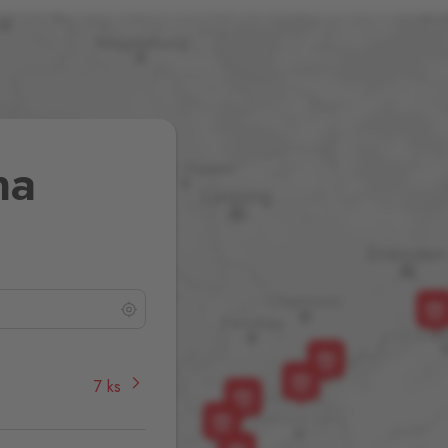
na
7 ks