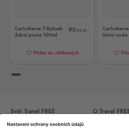
České Velenice
Gmünd
České Velenice 670, České Velenice
00ml
Carlotherm Ženšen Ústní voda 500ml
Carlotherm Pl
378 10
Carlotherm 7 Bylinek
Carlotherm
90
.04
Kč
Zubní psata 100ml
Ústní voda
Dolní Dvořiště
Wullowitz
Dolní Dvořiště 219, Dolní Dvořiště,
Přidat do oblíbených
Při
382 72
Halámky
Neunagelberg
Halámky 138, Nová Ves nad Lužnicí,
378 09
Hatě
Kleinhaugsdorf
Svět Travel FREE
O Travel FRE
Chvalovice-Hatě 196, Chvalovice-Zno
669 02
CLUB
CARD
O nás