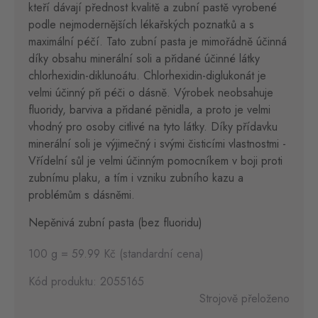
kteří dávají přednost kvalitě a zubní pastě vyrobené
podle nejmodernějších lékařských poznatků a s
maximální péčí. Tato zubní pasta je mimořádně účinná
díky obsahu minerální soli a přidané účinné látky
chlorhexidin-diklunoátu. Chlorhexidin-diglukonát je
velmi účinný při péči o dásně. Výrobek neobsahuje
fluoridy, barviva a přidané pěnidla, a proto je velmi
vhodný pro osoby citlivé na tyto látky. Díky přídavku
minerální soli je výjimečný i svými čisticími vlastnostmi -
Vřídelní sůl je velmi účinným pomocníkem v boji proti
zubnímu plaku, a tím i vzniku zubního kazu a
problémům s dásněmi.
Nepěnivá zubní pasta (bez fluoridu)
100 g = 59.99 Kč (standardní cena)
Kód produktu: 2055165
Strojově přeloženo