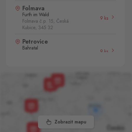
Folmava
Furth im Wald
9 ks
Folmava č.p. 15, Česká
Kubice,
345 32
Petrovice
Bahratal
9 ks
Petrovice 578, Petrovice,
403 37
Potůčky
Johanngeorgenstadt
4 ks
Potůčky 155, Potůčky,
362 35
Rožany
Sohland
3 ks
Rožany 150, Šluknov,
407 77
Zobrazit mapu