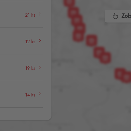
21 ks
Zob
12 ks
19 ks
14 ks
16 ks
ří,