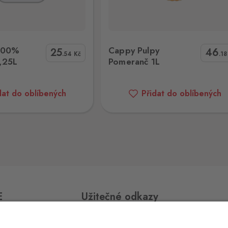
9 ks
y Pulpy Pomeranč 1L
RELAX EXOTICA MANGO 1L
100%
Cappy Pulpy
25
46
.54
Kč
.1
10 ks
,25L
Pomeranč 1L
dat do oblíbených
Přidat do oblíbených
0 ks
0 ks
E
Užitečné odkazy
0 ks
Impressum