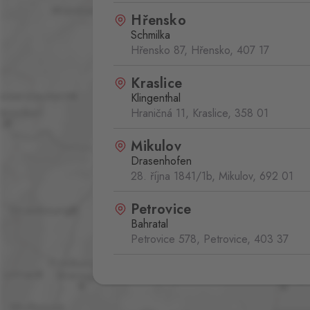
Hřensko
Schmilka
Hřensko 87, Hřensko,
407 17
Kraslice
Klingenthal
Hraničná 11, Kraslice,
358 01
Mikulov
Drasenhofen
28. října 1841/1b, Mikulov,
692 01
Petrovice
Bahratal
Petrovice 578, Petrovice,
403 37
Pomezí
Schirnding
Pomezí nad Ohří 56, Pomezí nad Oh