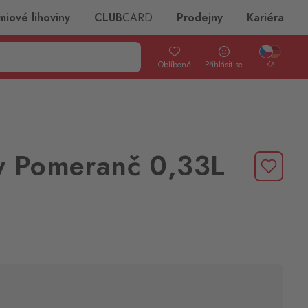
miové lihoviny
CLUB
CARD
Prodejny
Kariéra
Oblíbené
Přihlásit se
Kč
y Pomeranč 0,33L