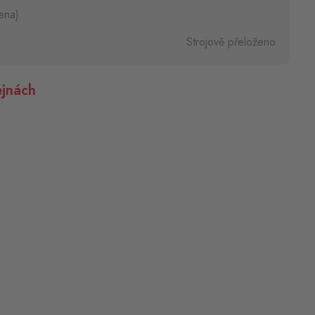
ena)
Strojově přeloženo
jnách