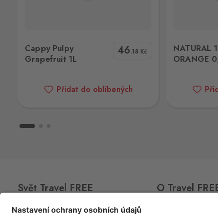
Waldsassen 2
Svatý Kříž 261, Cheb - Háje,
350 02
NATURAL 100% ORANGE 0,25L
Capp
Železná Ruda
Cappy Pulpy
NATURAL 
46
Bayerisch Eisenstein
.18
Kč
Grapefruit 1L
ORANGE 0
Alžbětín 60, Železná Ruda - Alžbětín,
340 04
Přidat do oblíbených
Při
Aš
Selb
Selbská 2889, Aš,
352 01
Aš 2
Selb 2
Selbská 2723, Aš,
352 01
Broumov
Svět Travel FREE
O Travel FRE
Mähring
Stará rota 115, Broumov,
348 15
CLUB
CARD
O nás