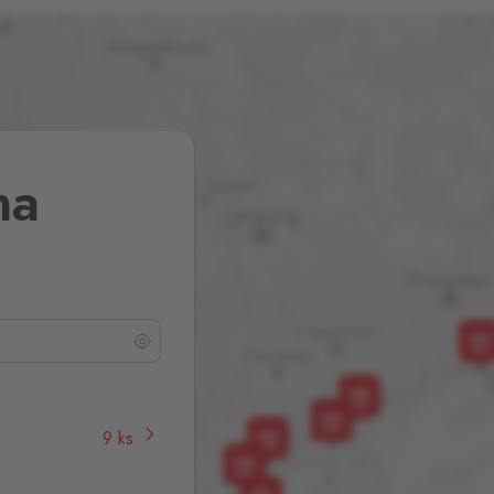
na
9 ks
,