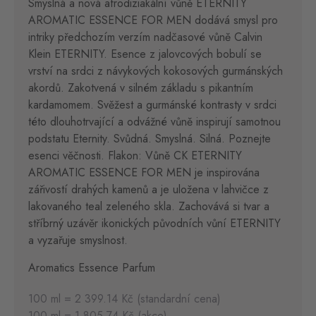
Smyslná a nová afrodiziakální vůně ETERNITY
AROMATIC ESSENCE FOR MEN dodává smysl pro
intriky předchozím verzím nadčasové vůně Calvin
Klein ETERNITY. Esence z jalovcových bobulí se
vrství na srdci z návykových kokosových gurmánských
akordů. Zakotvená v silném základu s pikantním
kardamomem. Svěžest a gurmánské kontrasty v srdci
této dlouhotrvající a odvážné vůně inspirují samotnou
podstatu Eternity. Svůdná. Smyslná. Silná. Poznejte
esenci věčnosti. Flakon: Vůně CK ETERNITY
AROMATIC ESSENCE FOR MEN je inspirována
zářivostí drahých kamenů a je uložena v lahvičce z
lakovaného teal zeleného skla. Zachovává si tvar a
stříbrný uzávěr ikonických původních vůní ETERNITY
a vyzařuje smyslnost.
Aromatics Essence Parfum
100 ml = 2 399.14 Kč (standardní cena)
100 ml = 1 805.74 Kč (akce)