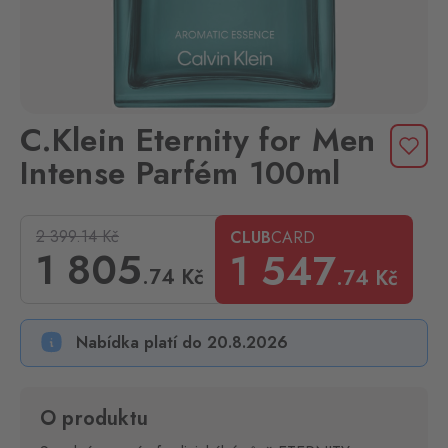
C.Klein Eternity for Men
Intense Parfém 100ml
2 399.14
Kč
CLUB
CARD
1 805
1 547
.74
Kč
.74
Kč
Nabídka platí do 20.8.2026
O produktu