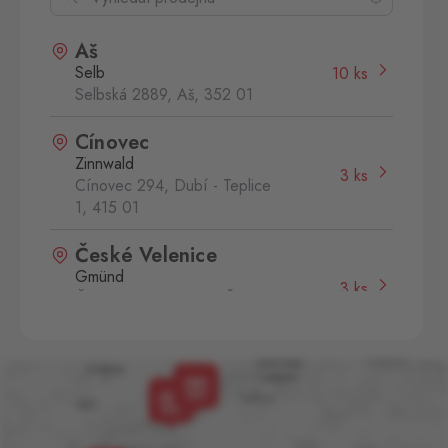
Aš
Selb
10 ks
Selbská 2889, Aš,
352 01
Cínovec
Zinnwald
3 ks
Cínovec 294, Dubí - Teplice
1,
415 01
České Velenice
Gmünd
3 ks
České Velenice 670, České
Velenice,
378 10
Dolní Dvořiště
Wullowitz
8 ks
Dolní Dvořiště 219, Dolní
Dvořiště,
382 72