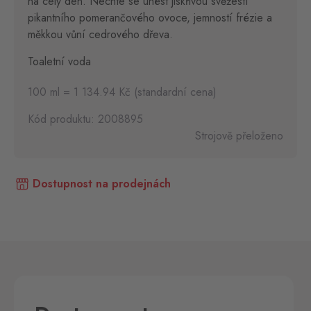
na celý den. Nechte se unést jiskřivou svěžestí
pikantního pomerančového ovoce, jemností frézie a
měkkou vůní cedrového dřeva.
Toaletní voda
100 ml = 1 134.94 Kč (standardní cena)
Kód produktu: 2008895
Strojově přeloženo
Dostupnost na prodejnách