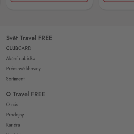
Vejprty
Bärenstein
1 ks
Potoční ulice 1303, Vejprty,
431 91
Svět Travel FREE
Aš 2
Selb 2
0 ks
CLUB
CARD
Selbská 2723, Aš,
352 01
Akční nabídka
Broumov
Prémiové lihoviny
Mähring
0 ks
Stará rota 115, Broumov,
Sortiment
348 15
O Travel FREE
České Velenice
O nás
Gmünd
0 ks
České Velenice 670, České
Prodejny
Velenice,
378 10
Kariéra
Halámky