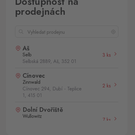
Dostupnost na
prodejnách
Aš
Selb
3 ks
Selbská 2889, Aš,
352 01
Cínovec
Zinnwald
2 ks
Cínovec 294, Dubí - Teplice
1,
415 01
Dolní Dvořiště
Wullowitz
7 ks
Dolní Dvořiště 219, Dolní
Dvořiště,
382 72