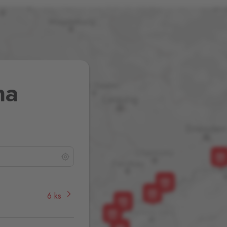
na
6 ks