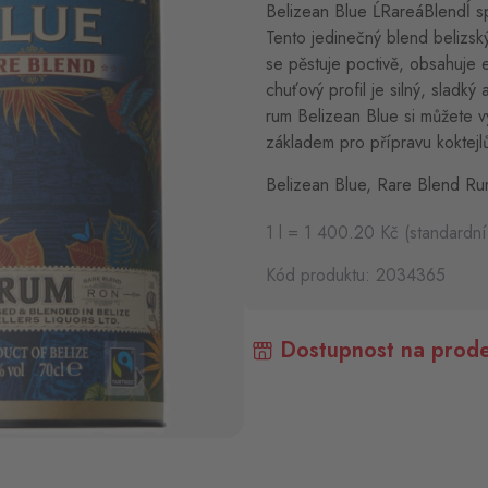
Belizean Blue ĹRareáBlendĺ spo
Tento jedinečný blend belizský
se pěstuje poctivě, obsahuje e
chuťový profil je silný, sladk
rum Belizean Blue si můžete vy
základem pro přípravu koktejl
Belizean Blue, Rare Blend Ru
1 l = 1 400.20 Kč (standardní
Kód produktu: 2034365
Dostupnost na prode