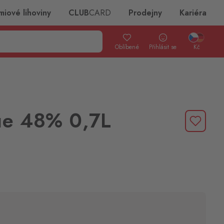
miové lihoviny
CLUB
CARD
Prodejny
Kariéra
Oblíbené
Přihlásit se
Kč
ue 48% 0,7L