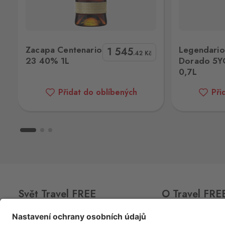
Pomezí nad Ohří 56, Pomezí nad Oh
350 02
Legendario Rum Dorado 5YO 38% 0,7L
Bacardi
Potůčky
Zacapa Centenario
Legendari
1 545
Johanngeorgenstadt
.42
Kč
23 40% 1L
Dorado 5Y
Potůčky 155, Potůčky,
362 35
0,7L
Rožany
Přidat do oblíbených
Při
Sohland
Rožany 150, Šluknov,
407 77
Strážný
Philippsreut
Hraniční přechod Strážný 13, Strážný,
384 43
Svatý Kříž 1
Svět Travel FREE
O Travel FRE
Waldsassen 1
Svatý Kříž 363, Cheb - Háje,
350 02
CLUB
CARD
O nás