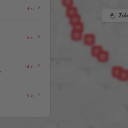
4 ks
Zob
6 ks
,
14 ks
32
3 ks
4 ks