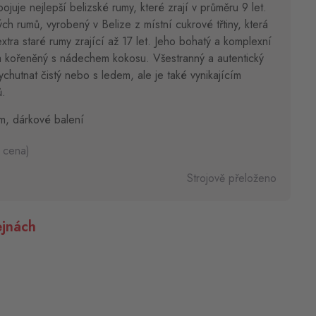
juje nejlepší belizské rumy, které zrají v průměru 9 let.
ch rumů, vyrobený v Belize z místní cukrové třtiny, která
xtra staré rumy zrající až 17 let. Jeho bohatý a komplexní
ý a kořeněný s nádechem kokosu. Všestranný a autentický
chutnat čistý nebo s ledem, ale je také vynikajícím
ů.
m, dárkové balení
 cena)
Strojově přeloženo
jnách