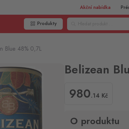
Akční nabídka
Pré
Produkty
an Blue 48% 0,7L
Belizean Bl
980
.14
Kč
O produktu