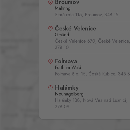
Broumov
Mähring
Stará rota 115, Broumov,
348 15
České Velenice
Gmünd
České Velenice 670, České Velenice
378 10
Folmava
Furth im Wald
Folmava č.p. 15, Česká Kubice,
345 
Halámky
Neunagelberg
Halámky 138, Nová Ves nad Lužnicí,
378 09
Hevlín
Laa an der Thaya