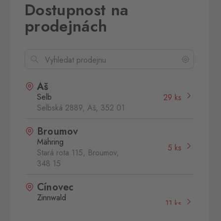
Dostupnost na
prodejnách
Aš
Selb
29 ks
Selbská 2889, Aš,
352 01
Broumov
Mähring
5 ks
Stará rota 115, Broumov,
348 15
Cínovec
Zinnwald
11 ks
Cínovec 294, Dubí - Teplice
1,
415 01