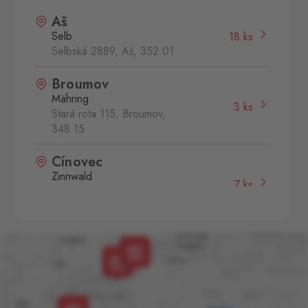
Aš
Selb
18 ks
Selbská 2889, Aš,
352 01
Broumov
Mähring
3 ks
Stará rota 115, Broumov,
348 15
Cínovec
Zinnwald
7 ks
Cínovec 294, Dubí - Teplice
1,
415 01
České Velenice
Gmünd
29 ks
České Velenice 670, České
Velenice,
378 10