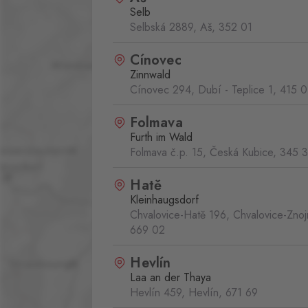
Selb
Selbská 2889, Aš,
352 01
Cínovec
Zinnwald
Cínovec 294, Dubí - Teplice 1,
415 0
Folmava
Furth im Wald
Folmava č.p. 15, Česká Kubice,
345 
Hatě
Kleinhaugsdorf
Chvalovice-Hatě 196, Chvalovice-Zno
669 02
Hevlín
Laa an der Thaya
Hevlín 459, Hevlín,
671 69