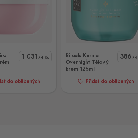
3 ks
3 ks
a Overnight Tělový krém 125ml
Koňská mast s konopím hřejivá Rol
iro
Rituals Karma
1 031
386
.74
Kč
.7
Krém
Overnight Tělový
krém 125ml
2 ks
dat do oblíbených
Přidat do oblíbených
2 ks
3 ks
26