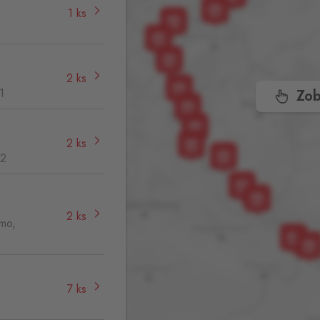
1 ks
2 ks
1
Zob
2 ks
32
2 ks
jmo,
7 ks