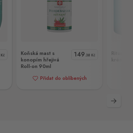
l-on 90ml
Rituals Karma Tělový krém 220ml
Biotherm 
Koňská mast s
Rituals 
149
4
Kč
.38
Kč
konopím hřejivá
krém 22
Roll-on 90ml
Přidat do oblíbených
P
Následující