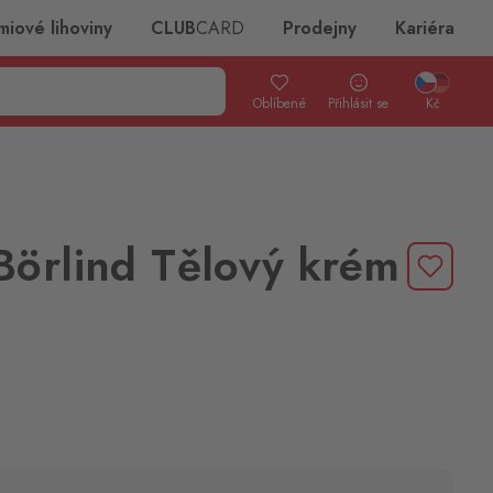
miové lihoviny
CLUB
CARD
Prodejny
Kariéra
Oblíbené
Přihlásit se
Kč
örlind Tělový krém