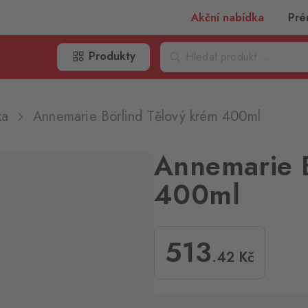
Akční nabídka
Pré
Produkty
ka
Annemarie Börlind Tělový krém 400ml
Annemarie B
400ml
513
.42
Kč