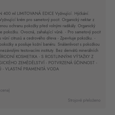
00 ml LIMITOVANÁ EDICE Vyživující. Hýčkání.
Vyživující krém pro sametový pocit. Organický nektar z
zenou ochranu pokožky před volnými radikály. Organický
e pokožku. Ovocná, zahalující vůně. - Pro sametový pocit
u vůní citrusů a cedrového dřeva - Zpevňuje pokožku. -
pokožky a posiluje kožní bariéru. Snášenlivost s pokožkou
ezávislými testovacími instituty. Bez derivátů minerálních
PŘÍRODNÍ KOSMETIKA - S ROSTLINNÝMI VÝTAŽKY Z
ICKÉHO ZEMĚDĚLSTVÍ - POTVRZENÁ ÚČINNOST -
Ů - VLASTNÍ PRAMENITÁ VODA
 cena)
Strojově přeloženo