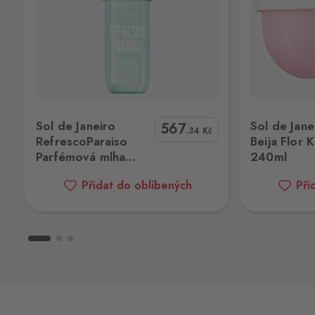
Rožany
Sohland
Rožany 150, Šluknov,
407 77
Svatý Kříž 1
Waldsassen 1
 mlha 90ml
Sol de Janeiro Beija Flor Krém 240ml
Rituals Karm
Svatý Kříž 363, Cheb - Háje,
350 02
Sol de Janeiro
Sol de Jane
567
.34
Kč
RefrescoParaiso
Beija Flor 
Svatý Kříž 2
Parfémová mlha
240ml
Waldsassen 2
90ml
Svatý Kříž 261, Cheb - Háje,
350 02
Přidat do oblíbených
Při
Vejprty
Bärenstein
Potoční ulice 1303, Vejprty,
431 91
Železná
Eslarn
Železná 3, Bělá nad Radbuzou,
345 