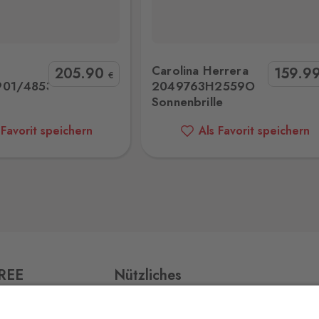
ra 2049763H2559O Sonnenbrille
Tommy Hilfiger 208660 80759IR Son
0 Stk.
Carolina Herrera
205
.90
159
.9
€
901/4853
2049763H2559O
Sonnenbrille
0 Stk.
 Favorit speichern
Als Favorit speichern
0 Stk.
0 Stk.
FREE
Nützliches
Impressum