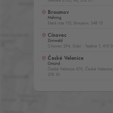
Selbská 2723, Aš,
352 01
Broumov
Mähring
Stará rota 115, Broumov,
348 15
Cínovec
Zinnwald
Cínovec 294, Dubí - Teplice 1,
415 0
České Velenice
Gmünd
České Velenice 670, České Velenice
378 10
Dolní Dvořiště
Wullowitz
Dolní Dvořiště 219, Dolní Dvořiště,
382 72