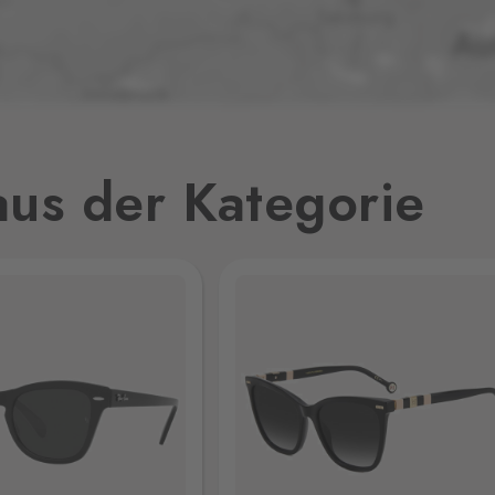
0 Stk.
32
0 Stk.
us der Kategorie
0 Stk.
jmo,
0 Stk.
0 Stk.