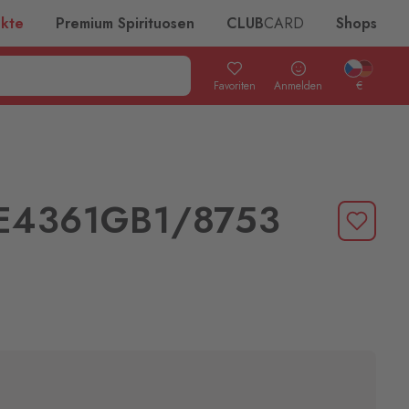
ukte
Premium Spirituosen
CLUB
CARD
Shops
Favoriten
Anmelden
€
VE4361GB1/8753