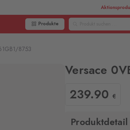
Aktionsprod
Produkte
361GB1/8753
Versace 0
239
.90
€
Produktdetail