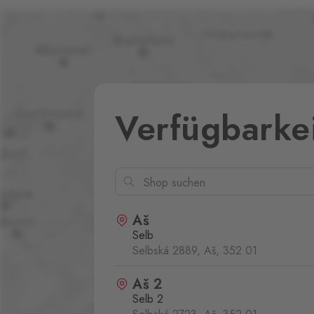
Verfügbarke
Aš
Selb
Selbská 2889, Aš,
352 01
Aš 2
Selb 2