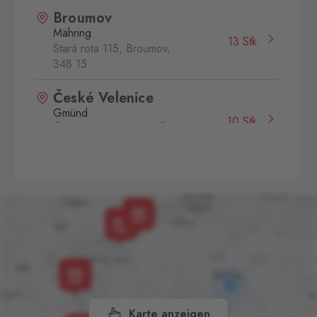
Broumov
Mähring
13 Stk.
Stará rota 115, Broumov,
348 15
České Velenice
Gmünd
10 Stk.
České Velenice 670, České
Velenice,
378 10
Dolní Dvořiště
Wullowitz
11 Stk.
Dolní Dvořiště 219, Dolní
Dvořiště,
382 72
Folmava
Furth im Wald
23 Stk.
Folmava č.p. 15, Česká
Kubice,
345 32
Karte anzeigen