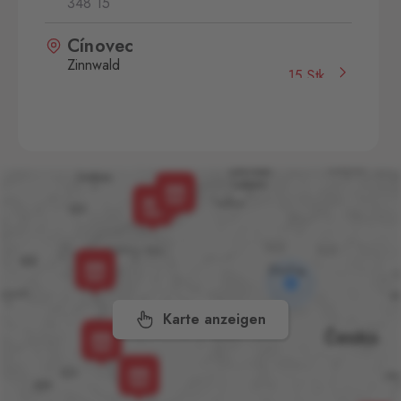
348 15
Cínovec
Zinnwald
15 Stk.
Cínovec 294, Dubí - Teplice
1,
415 01
České Velenice
Gmünd
16 Stk.
České Velenice 670, České
Velenice,
378 10
Dolní Dvořiště
Wullowitz
7 Stk.
Dolní Dvořiště 219, Dolní
Dvořiště,
382 72
Karte anzeigen
Folmava
Furth im Wald
35 Stk.
Folmava č.p. 15, Česká