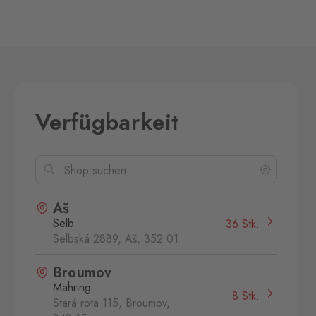
Verfügbarkeit
Aš
Selb
36 Stk.
Selbská 2889, Aš,
352 01
Broumov
Mähring
8 Stk.
Stará rota 115, Broumov,