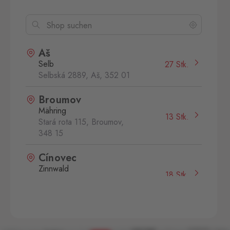
Aš
Selb
27 Stk.
Selbská 2889, Aš,
352 01
Broumov
Mähring
13 Stk.
Stará rota 115, Broumov,
348 15
Cínovec
Zinnwald
18 Stk.
Cínovec 294, Dubí - Teplice
1,
415 01
České Velenice
Gmünd