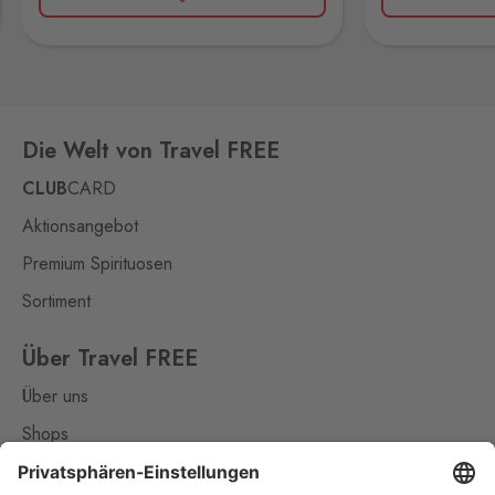
Oberwiesenthal
11 Stk.
Loučná 198, Loučná pod
Klínovcem - Vejprty,
431 91
Mikulov
Drasenhofen
16 Stk.
Die Welt von Travel FREE
28. října 1841/1b, Mikulov,
692 01
CLUB
CARD
Petrovice
Aktionsangebot
Bahratal
27 Stk.
Premium Spirituosen
Petrovice 578, Petrovice,
403 37
Sortiment
Pomezí
Über Travel FREE
Schirnding
13 Stk.
Über uns
Pomezí nad Ohří 56,
Pomezí nad Ohří,
350 02
Shops
Kontakt
Potůčky