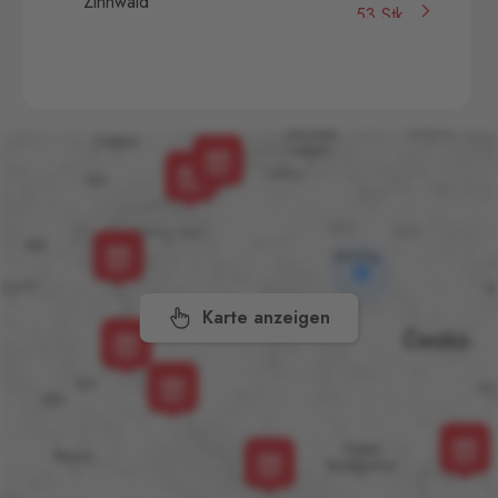
Zinnwald
53 Stk.
Cínovec 294, Dubí - Teplice
1,
415 01
České Velenice
Gmünd
65 Stk.
České Velenice 670, České
Velenice,
378 10
Dolní Dvořiště
Wullowitz
70 Stk.
Dolní Dvořiště 219, Dolní
Dvořiště,
382 72
Karte anzeigen
Folmava
Furth im Wald
136 Stk.
Folmava č.p. 15, Česká
Kubice,
345 32
Halámky