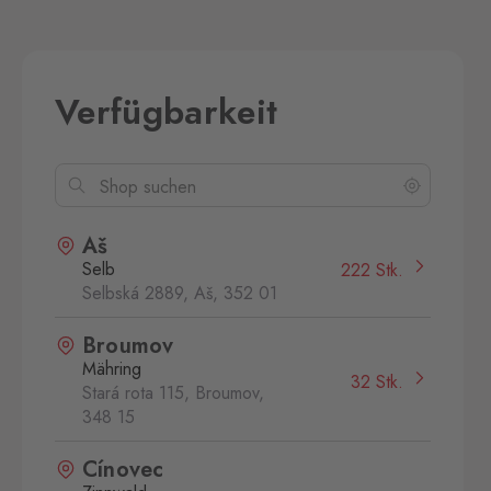
Verfügbarkeit
Aš
Selb
222 Stk.
Selbská 2889, Aš,
352 01
Broumov
Mähring
32 Stk.
Stará rota 115, Broumov,
348 15
Cínovec