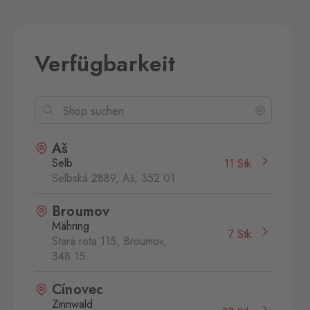
Verfügbarkeit
Aš
Selb
11 Stk.
Selbská 2889, Aš,
352 01
Broumov
Mähring
7 Stk.
Stará rota 115, Broumov,
348 15
Cínovec
Zinnwald