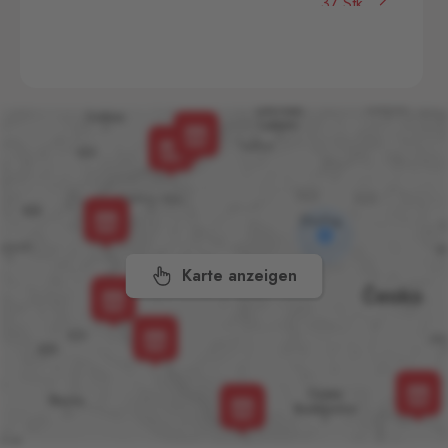
37 Stk.
Cínovec 294, Dubí - Teplice
1,
415 01
České Velenice
Gmünd
9 Stk.
České Velenice 670, České
Velenice,
378 10
Dolní Dvořiště
Wullowitz
18 Stk.
Dolní Dvořiště 219, Dolní
Dvořiště,
382 72
Karte anzeigen
Folmava
Furth im Wald
50 Stk.
Folmava č.p. 15, Česká
Kubice,
345 32
Halámky
Neunagelberg