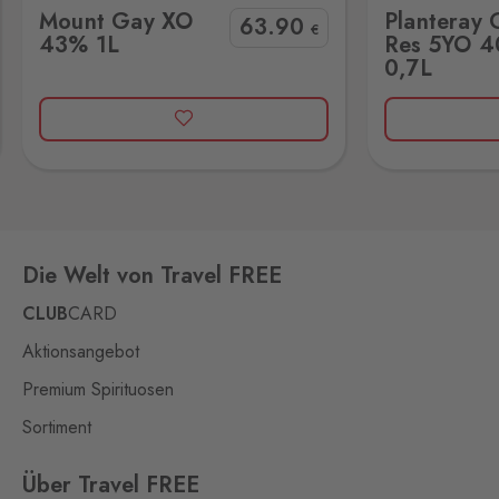
Mount Gay XO
Planteray 
358 01
63
.90
€
43% 1L
Res 5YO 
0,7L
Loučná pod
Klínovcem
Oberwiesenthal
6 Stk.
Loučná 198, Loučná pod
Klínovcem - Vejprty,
431 91
Mikulov
Drasenhofen
83 Stk.
Die Welt von Travel FREE
28. října 1841/1b, Mikulov,
692 01
CLUB
CARD
Petrovice
Aktionsangebot
Bahratal
22 Stk.
Premium Spirituosen
Petrovice 578, Petrovice,
403 37
Sortiment
Pomezí
Über Travel FREE