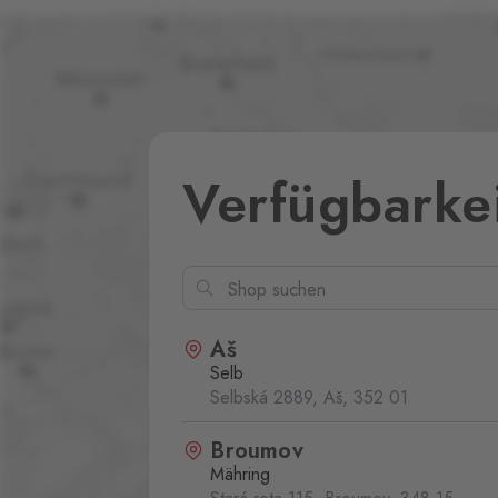
Verfügbarke
Aš
Selb
Selbská 2889, Aš,
352 01
Broumov
Mähring