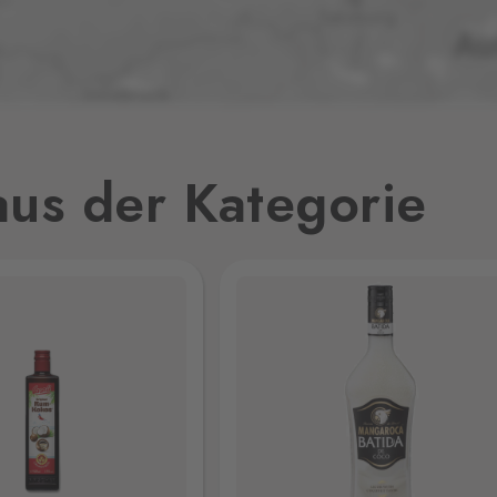
7 Stk.
jmo,
2 Stk.
us der Kategorie
7 Stk.
6 Stk.
23 Stk.