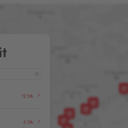
it
12 Stk.
6 Stk.