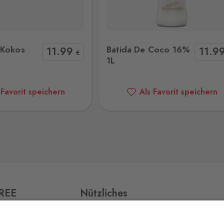
ida De Coco 16% 1L
Dooley's Toffee Liquer 17% 
30 Stk.
-Kokos
Batida De Coco 16%
11
.99
11
.9
€
1L
7 Stk.
 Favorit speichern
Als Favorit speichern
ří,
4 Stk.
FREE
Nützliches
11 Stk.
v,
Impressum