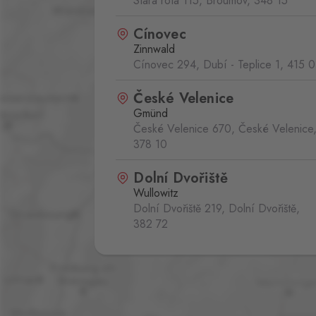
Stará rota 115, Broumov,
348 15
Cínovec
Zinnwald
Cínovec 294, Dubí - Teplice 1,
415 0
České Velenice
Gmünd
České Velenice 670, České Velenice
378 10
Dolní Dvořiště
Wullowitz
Dolní Dvořiště 219, Dolní Dvořiště,
382 72
Folmava
Furth im Wald
Folmava č.p. 15, Česká Kubice,
345 