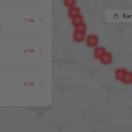
Kar
7 Stk.
1
6 Stk.
,
5 Stk.
13 Stk.
32