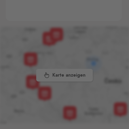
Velenice,
378 10
Folmava
Furth im Wald
17 Stk.
Folmava č.p. 15, Česká
Kubice,
345 32
Hevlín
Laa an der Thaya
6 Stk.
Hevlín 459, Hevlín,
671 69
Karte anzeigen
Kraslice
Klingenthal
7 Stk.
Hraničná 11, Kraslice,
358 01
Mikulov
Drasenhofen
11 Stk.
28. října 1841/1b, Mikulov,