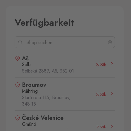
Verfügbarkeit
Aš
Selb
3 Stk.
Selbská 2889, Aš,
352 01
Broumov
Mähring
3 Stk.
Stará rota 115, Broumov,
348 15
České Velenice
Gmünd
7 Stk.
České Velenice 670, České