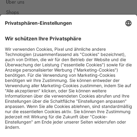
Über uns
Svatý Kříž 2
Shops
Waldsassen 2
5 Stk.
Kontakt
Svatý Kříž 261, Cheb - Háje,
350 02
Nützliches
Vejprty
Impressum
Bärenstein
8 Stk.
Potoční ulice 1303, Vejprty,
Datenschutz
431 91
Die Travel FREE App zum Download
Železná
Eslarn
9 Stk.
Železná 3, Bělá nad
Radbuzou,
345 26
Železná Ruda
Folge uns auf Social Media
Bayerisch Eisenstein
7 Stk.
Alžbětín 60, Železná Ruda -
Alžbětín,
340 04