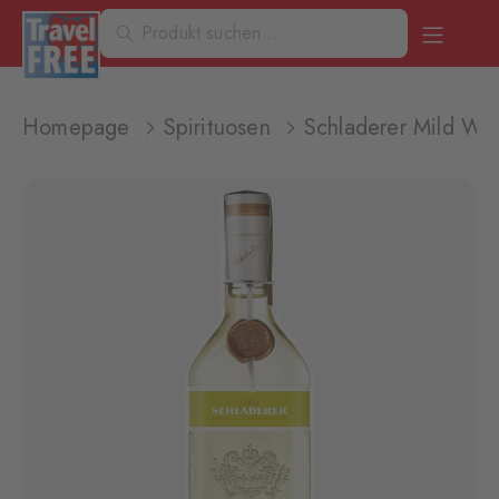
Homepage
Spirituosen
Schladerer Mild Wil