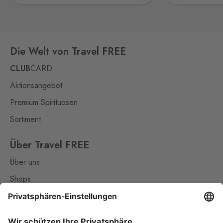
Pomezí nad Ohří,
350 02
Potůčky
Johanngeorgenstadt
7 Stk.
Die Welt von Travel FREE
Potůčky 155, Potůčky,
362 35
CLUB
CARD
Rozvadov 1
Aktionsangebot
Waidhaus 1
Premium Spirituosen
3 Stk.
Hraniční přechod Rozvadov,
Rozvadov,
348 07
Sortiment
Rozvadov 2
Über Travel FREE
Waidhaus 2
5 Stk.
Über uns
Střeble 21, Rozvadov,
348 07
Shops
Kontakt
Rožany
Sohland
15 Stk.
Nützliches
Rožany 150, Šluknov,
407 77