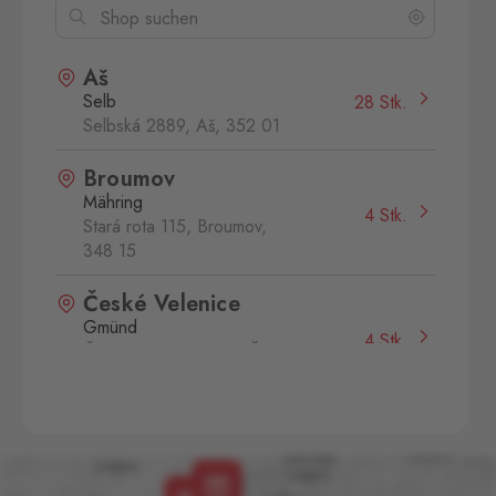
Aš
Selb
28 Stk.
Selbská 2889, Aš,
352 01
Broumov
Mähring
4 Stk.
Stará rota 115, Broumov,
348 15
České Velenice
Gmünd
4 Stk.
České Velenice 670, České
Velenice,
378 10
Dolní Dvořiště
Wullowitz
8 Stk.
Dolní Dvořiště 219, Dolní