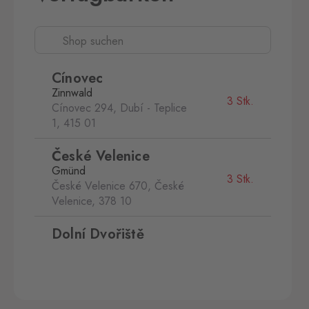
Cínovec
Zinnwald
3 Stk.
Cínovec 294, Dubí - Teplice
1,
415 01
České Velenice
Gmünd
3 Stk.
České Velenice 670, České
Velenice,
378 10
Dolní Dvořiště
Wullowitz
4 Stk.
Dolní Dvořiště 219, Dolní
Dvořiště,
382 72