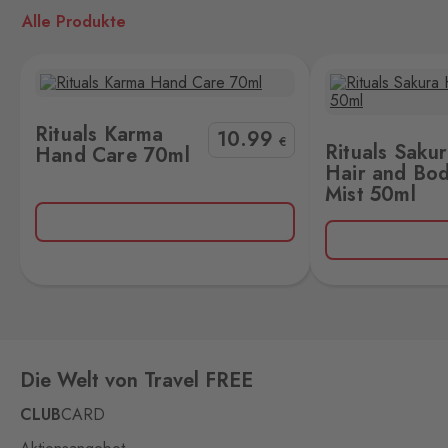
Petrovice
Alle Produkte
Bahratal
4 Stk.
Petrovice 578, Petrovice,
403 37
Potůčky
Rituals Sakura Hair and Body Mist 50ml
Rituals Ayurved
Rituals Karma
10
.99
Johanngeorgenstadt
€
Rituals Saku
Hand Care 70ml
3 Stk.
Potůčky 155, Potůčky,
Hair and Bo
362 35
Mist 50ml
Rozvadov 1
Waidhaus 1
2 Stk.
Hraniční přechod Rozvadov,
Rozvadov,
348 07
Rožany
Sohland
3 Stk.
Die Welt von Travel FREE
Rožany 150, Šluknov,
407 77
CLUB
CARD
Slavonice