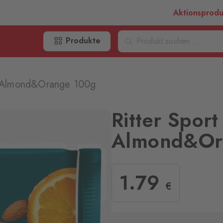
Aktionsprod
Produkte
rk Almond&Orange 100g
Ritter Sport
Almond&Or
1
.79
€