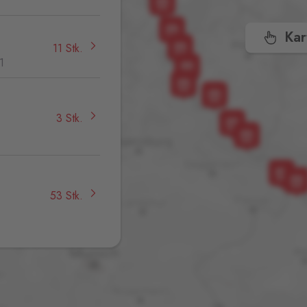
Kar
11 Stk.
1
3 Stk.
,
53 Stk.
4 Stk.
32