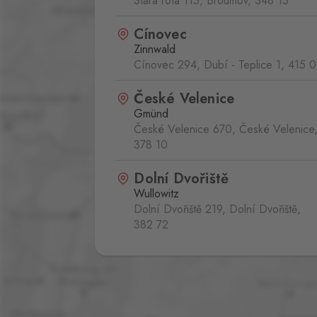
Stará rota 115, Broumov,
348 15
Cínovec
Zinnwald
Cínovec 294, Dubí - Teplice 1,
415 0
České Velenice
Gmünd
České Velenice 670, České Velenice
378 10
Dolní Dvořiště
Wullowitz
Dolní Dvořiště 219, Dolní Dvořiště,
382 72
Folmava
Furth im Wald
Folmava č.p. 15, Česká Kubice,
345 