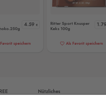
Sport Knusper Keks 100g
Ritter Sport Mini Tower 25
9 Stk.
Ritter Sport Knusper
4
.59
1
.7
€
choko.250g
Keks 100g
 Favorit speichern
Als Favorit speichern
153 Stk.
9 Stk.
6 Stk.
FREE
Nützliches
Impressum