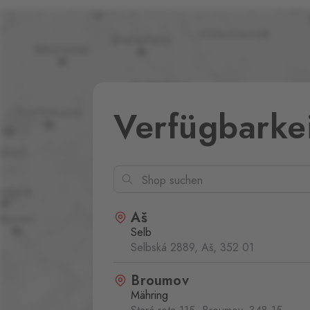
Verfügbarke
Aš
Selb
Selbská 2889, Aš,
352 01
Broumov
Mähring