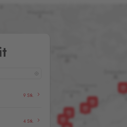
it
9 Stk.
4 Stk.