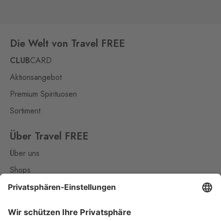
Vejprty
Bärenstein
1 Stk.
Potoční ulice 1303, Vejprty,
431 91
Die Welt von Travel FREE
Železná
CLUB
CARD
Eslarn
3 Stk.
Aktionsangebot
Železná 3, Bělá nad
Radbuzou,
345 26
Premium Spirituosen
Sortiment
Železná Ruda
Bayerisch Eisenstein
1 Stk.
Alžbětín 60, Železná Ruda -
Über Travel FREE
Alžbětín,
340 04
Über uns
Aš 2
Shops
Selb 2
0 Stk.
Kontakt
Selbská 2723, Aš,
352 01
Nützliches
Broumov