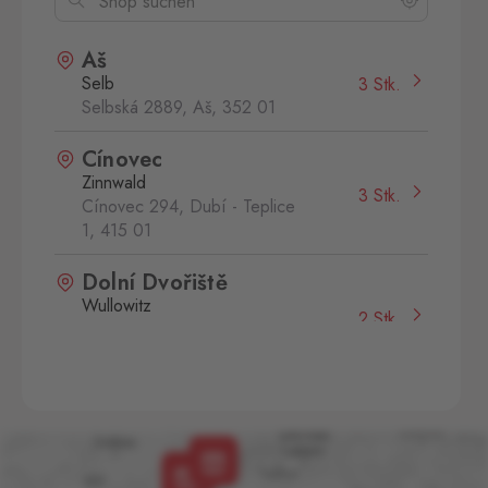
Aš
Selb
3 Stk.
Selbská 2889, Aš,
352 01
Cínovec
Zinnwald
3 Stk.
Cínovec 294, Dubí - Teplice
1,
415 01
Dolní Dvořiště
Wullowitz
2 Stk.
Dolní Dvořiště 219, Dolní
Dvořiště,
382 72
Folmava
Furth im Wald
2 Stk.
Folmava č.p. 15, Česká
Kubice,
345 32