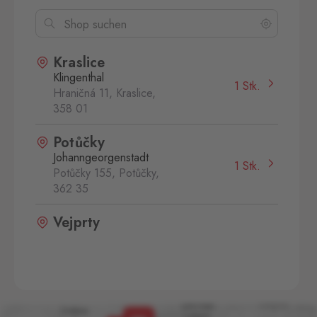
Kraslice
Klingenthal
1 Stk.
Hraničná 11, Kraslice,
358 01
Potůčky
Johanngeorgenstadt
1 Stk.
Potůčky 155, Potůčky,
362 35
Vejprty
Bärenstein
1 Stk.
Potoční ulice 1303, Vejprty,
431 91
Železná