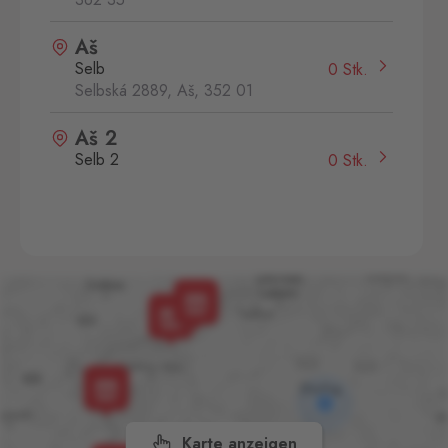
Aš
Selb
0 Stk.
Selbská 2889, Aš,
352 01
Aš 2
Selb 2
0 Stk.
Selbská 2723, Aš,
352 01
Broumov
Mähring
0 Stk.
Stará rota 115, Broumov,
348 15
Cínovec
Zinnwald
0 Stk.
Cínovec 294, Dubí - Teplice
1,
415 01
Karte anzeigen