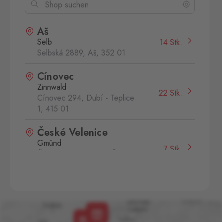
Aš
Selb
14 Stk.
Selbská 2889, Aš,
352 01
Cínovec
Zinnwald
22 Stk.
Cínovec 294, Dubí - Teplice
1,
415 01
České Velenice
Gmünd
7 Stk.
České Velenice 670, České
Velenice,
378 10
Folmava
Furth im Wald
16 Stk.
Folmava č.p. 15, Česká
Kubice,
345 32