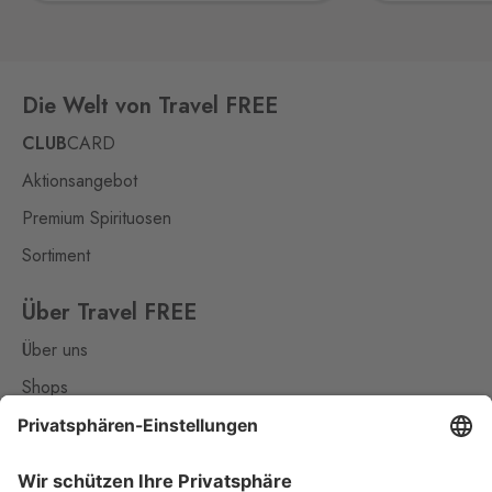
Aš 2
Selb 2
0 Stk.
Selbská 2723, Aš,
352 01
Die Welt von Travel FREE
Broumov
CLUB
CARD
Mähring
0 Stk.
Aktionsangebot
Stará rota 115, Broumov,
348 15
Premium Spirituosen
Sortiment
Dolní Dvořiště
Wullowitz
0 Stk.
Dolní Dvořiště 219, Dolní
Über Travel FREE
Dvořiště,
382 72
Über uns
Halámky
Shops
Neunagelberg
0 Stk.
Kontakt
Halámky 138, Nová Ves nad
Lužnicí,
378 09
Nützliches