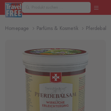
Homepage
Parfüms & Kosmetik
Pferdebals