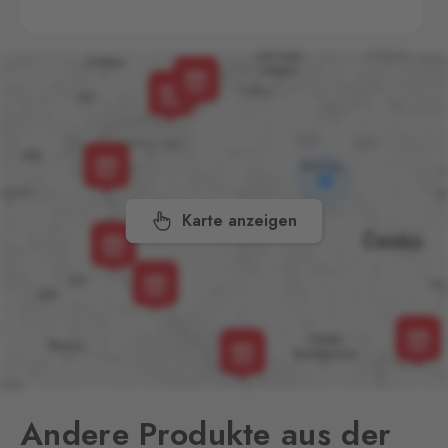
692 01
Rozvadov 1
Waidhaus 1
3 Stk.
Hraniční přechod Rozvadov,
Rozvadov,
348 07
Svatý Kříž 1
Waldsassen 1
3 Stk.
Svatý Kříž 363, Cheb - Háje,
Karte anzeigen
350 02
Aš
Selb
0 Stk.
Selbská 2889, Aš,
352 01
Aš 2
Selb 2
0 Stk.
Selbská 2723, Aš,
352 01
Andere Produkte aus der