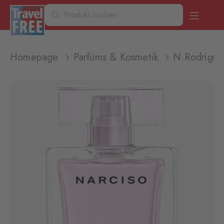
Homepage
Parfüms & Kosmetik
N.Rodrigue