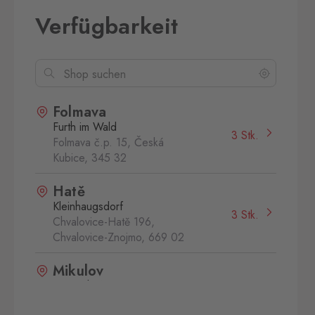
Verfügbarkeit
Folmava
Furth im Wald
3 Stk.
Folmava č.p. 15, Česká
Kubice,
345 32
Hatě
Kleinhaugsdorf
3 Stk.
Chvalovice-Hatě 196,
Chvalovice-Znojmo,
669 02
Mikulov
Drasenhofen
3 Stk.
28. října 1841/1b, Mikulov,