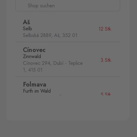
Aš
Selb
12 Stk.
Selbská 2889, Aš,
352 01
Cínovec
Zinnwald
3 Stk.
Cínovec 294, Dubí - Teplice
1,
415 01
Folmava
Furth im Wald
5 Stk.
Folmava č.p. 15, Česká
Kubice,
345 32
Hatě
Kleinhaugsdorf
3 Stk.
Chvalovice-Hatě 196,