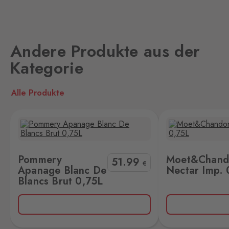
Loučná pod
Klínovcem
Oberwiesenthal
2 Stk.
Andere Produkte aus der
Loučná 198, Loučná pod
Klínovcem - Vejprty,
431 91
Kategorie
Mikulov
Alle Produkte
Drasenhofen
4 Stk.
28. října 1841/1b, Mikulov,
692 01
Veuve Clicq
Petrovice
0,75L
Moet&Chandon Nectar Imp. 0,75L
Bahratal
Pommery
Moet&Chand
3 Stk.
51
.99
€
Petrovice 578, Petrovice,
Apanage Blanc De
Nectar Imp. 
403 37
Blancs Brut 0,75L
Potůčky
Johanngeorgenstadt
1 Stk.
Potůčky 155, Potůčky,