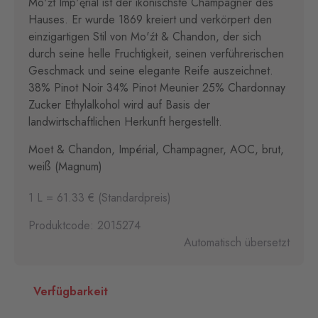
Mo'źt Imp'ęrial ist der ikonischste Champagner des
Hauses. Er wurde 1869 kreiert und verkörpert den
einzigartigen Stil von Mo'źt & Chandon, der sich
durch seine helle Fruchtigkeit, seinen verführerischen
Geschmack und seine elegante Reife auszeichnet.
38% Pinot Noir 34% Pinot Meunier 25% Chardonnay
Zucker Ethylalkohol wird auf Basis der
landwirtschaftlichen Herkunft hergestellt.
Moet & Chandon, Impérial, Champagner, AOC, brut,
weiß (Magnum)
1 L = 61.33 € (Standardpreis)
Produktcode: 2015274
Automatisch übersetzt
Verfügbarkeit