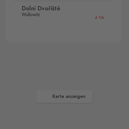
Dolní Dvořiště
Wullowitz
4 Stk.
Dolní Dvořiště 219, Dolní
Dvořiště,
382 72
Folmava
Furth im Wald
9 Stk.
Folmava č.p. 15, Česká
Kubice,
345 32
Hatě
Kleinhaugsdorf
4 Stk.
Chvalovice-Hatě 196,
Chvalovice-Znojmo,
669 02
Karte anzeigen
Kraslice
Klingenthal
3 Stk.
Hraničná 11, Kraslice,
358 01