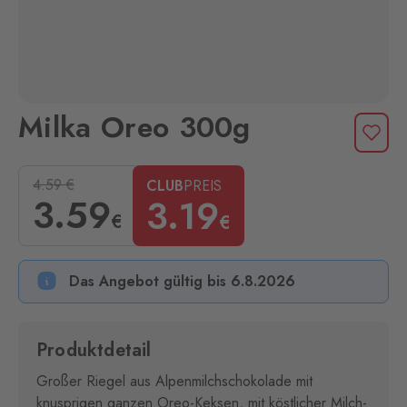
Milka Oreo 300g
4.59
€
CLUB
PREIS
3
.59
3
.19
€
€
Das Angebot gültig bis 6.8.2026
Produktdetail
Großer Riegel aus Alpenmilchschokolade mit
knusprigen ganzen Oreo-Keksen, mit köstlicher Milch-