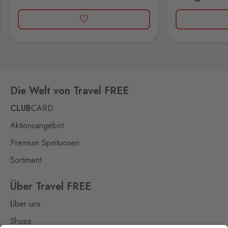
Loučná pod
Klínovcem
Oberwiesenthal
20 Stk.
Loučná 198, Loučná pod
Klínovcem - Vejprty,
431 91
Mikulov
Drasenhofen
136 Stk.
Die Welt von Travel FREE
28. října 1841/1b, Mikulov,
692 01
CLUB
CARD
Petrovice
Aktionsangebot
Bahratal
20 Stk.
Premium Spirituosen
Petrovice 578, Petrovice,
403 37
Sortiment
Pomezí
Über Travel FREE
Schirnding
13 Stk.
Über uns
Pomezí nad Ohří 56,
Pomezí nad Ohří,
350 02
Shops