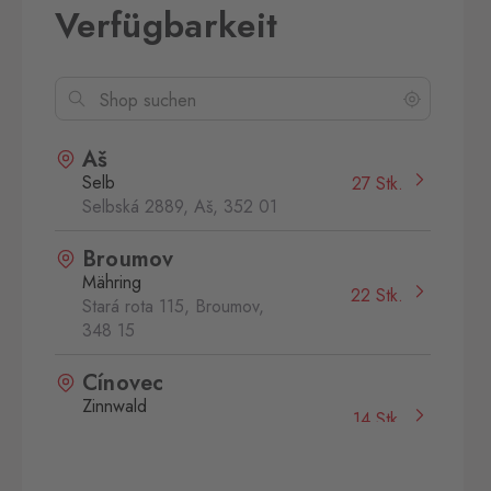
Verfügbarkeit
Aš
Selb
27 Stk.
Selbská 2889, Aš,
352 01
Broumov
Mähring
22 Stk.
Stará rota 115, Broumov,
348 15
Cínovec
Zinnwald
14 Stk.
Cínovec 294, Dubí - Teplice
1,
415 01