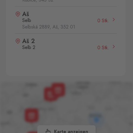
Aš
Selb
0 Stk.
Selbská 2889, Aš,
352 01
Aš 2
Selb 2
0 Stk.
Selbská 2723, Aš,
352 01
Broumov
Mähring
0 Stk.
Stará rota 115, Broumov,
348 15
Cínovec
Zinnwald
0 Stk.
Cínovec 294, Dubí - Teplice
1,
415 01
Karte anzeigen