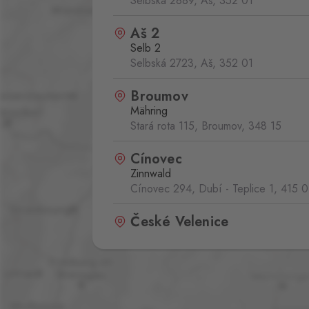
Selbská 2889, Aš,
352 01
Aš 2
Selb 2
Selbská 2723, Aš,
352 01
Broumov
Mähring
Stará rota 115, Broumov,
348 15
Cínovec
Zinnwald
Cínovec 294, Dubí - Teplice 1,
415 0
České Velenice
Gmünd
České Velenice 670, České Velenice
378 10
Dolní Dvořiště