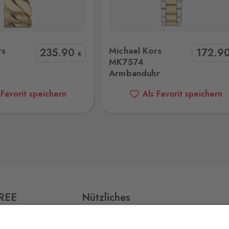
Kors MK7574 Armbanduhr
Michael Kors MK5735 Armban
0 Stk.
rs
Michael Kors
235
.90
172
.9
€
MK7574
Armbanduhr
0 Stk.
 Favorit speichern
Als Favorit speichern
0 Stk.
0 Stk.
FREE
Nützliches
Impressum