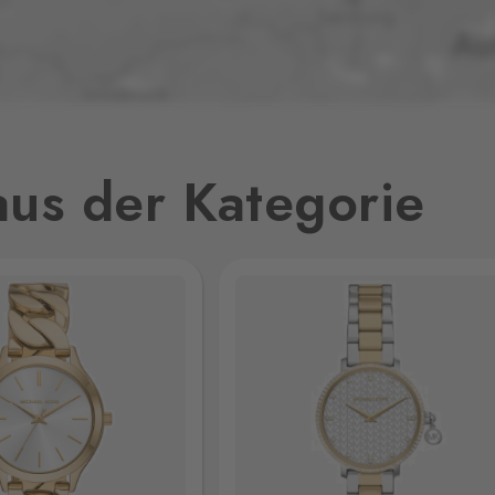
0 Stk.
0 Stk.
32
us der Kategorie
0 Stk.
0 Stk.
jmo,
0 Stk.