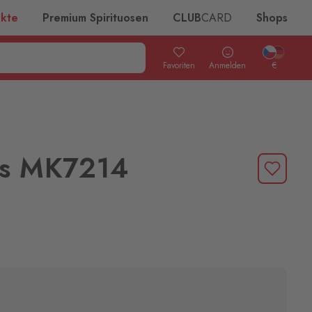
ukte
Premium Spirituosen
CLUB
CARD
Shops
Favoriten
Anmelden
€
rs MK7214