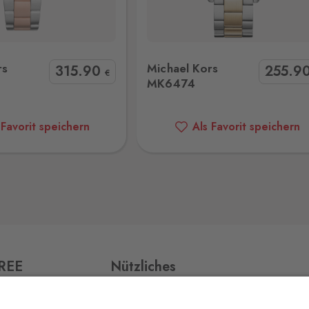
chael Kors MK6474
Michael Kors MK4842
0 Stk.
rs
Michael Kors
315
.90
255
.9
€
MK6474
0 Stk.
 Favorit speichern
Als Favorit speichern
0 Stk.
0 Stk.
FREE
Nützliches
Impressum