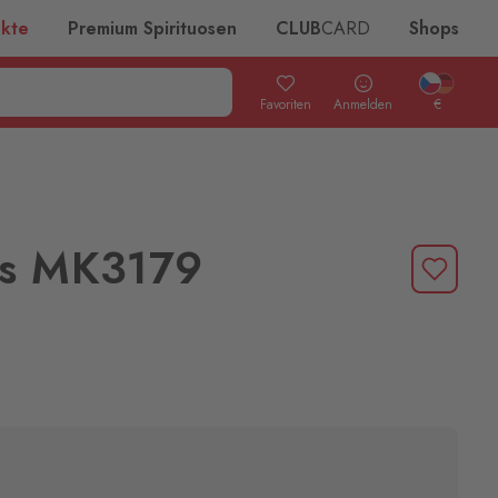
ukte
Premium Spirituosen
CLUB
CARD
Shops
Favoriten
Anmelden
€
rs MK3179