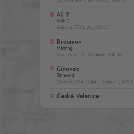
28. října 1841/1b, Mikulov,
692 01
Aš 2
Selb 2
Selbská 2723, Aš,
352 01
Broumov
Mähring
Stará rota 115, Broumov,
348 15
Cínovec
Zinnwald
Cínovec 294, Dubí - Teplice 1,
415 0
České Velenice
Gmünd
České Velenice 670, České Velenice
378 10
Dolní Dvořiště