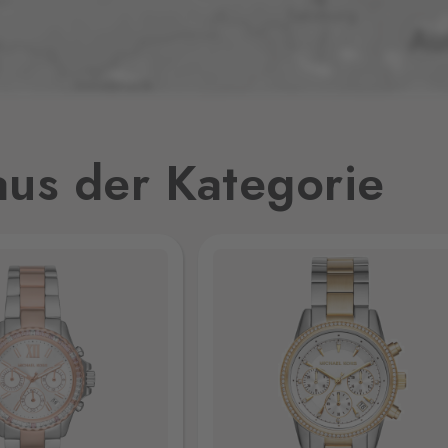
0 Stk.
0 Stk.
32
us der Kategorie
0 Stk.
0 Stk.
jmo,
0 Stk.