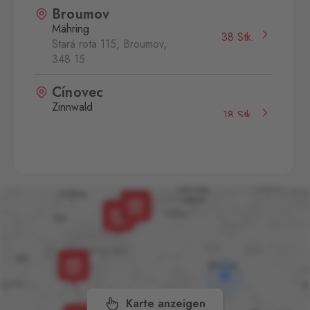
Broumov
Mähring
38 Stk.
Stará rota 115, Broumov,
348 15
Cínovec
Zinnwald
18 Stk.
Cínovec 294, Dubí - Teplice
1,
415 01
České Velenice
Gmünd
23 Stk.
České Velenice 670, České
Velenice,
378 10
Dolní Dvořiště
Wullowitz
96 Stk.
Dolní Dvořiště 219, Dolní
Dvořiště,
382 72
Karte anzeigen