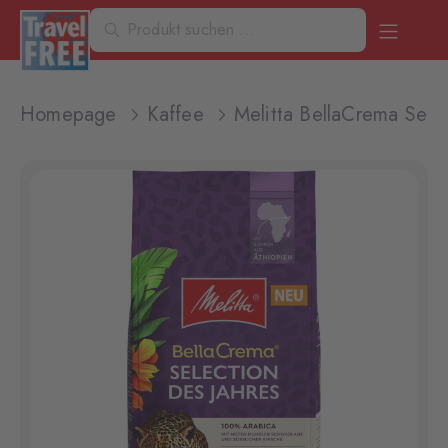
Homepage
Kaffee
Melitta BellaCrema Sele