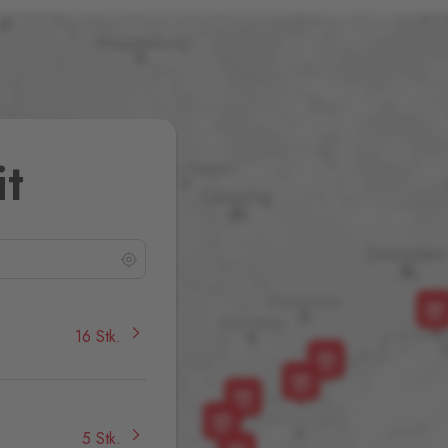
it
16 Stk.
5 Stk.