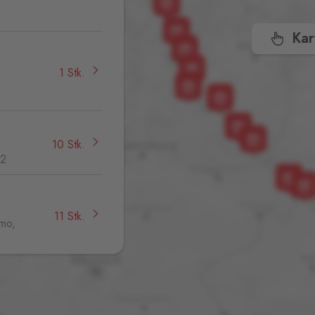
,
Kar
1 Stk.
10 Stk.
32
11 Stk.
jmo,
10 Stk.