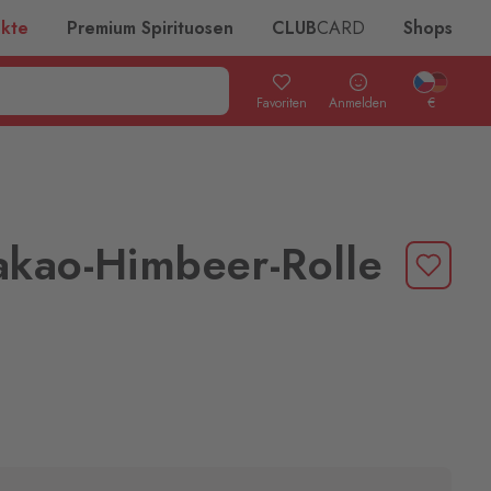
ukte
Premium Spirituosen
CLUB
CARD
Shops
Favoriten
Anmelden
€
akao-Himbeer-Rolle