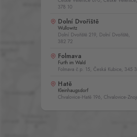
České Velenice 670, České Velenice
378 10
Dolní Dvořiště
Wullowitz
Dolní Dvořiště 219, Dolní Dvořiště,
382 72
Folmava
Furth im Wald
Folmava č.p. 15, Česká Kubice,
345 
Hatě
Kleinhaugsdorf
Chvalovice-Hatě 196, Chvalovice-Zno
669 02
Mikulov
Drasenhofen
28. října 1841/1b, Mikulov,
692 01