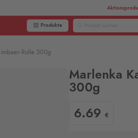
Aktionsprod
Produkte
Himbeer-Rolle 300g
Marlenka K
300g
6
.69
€