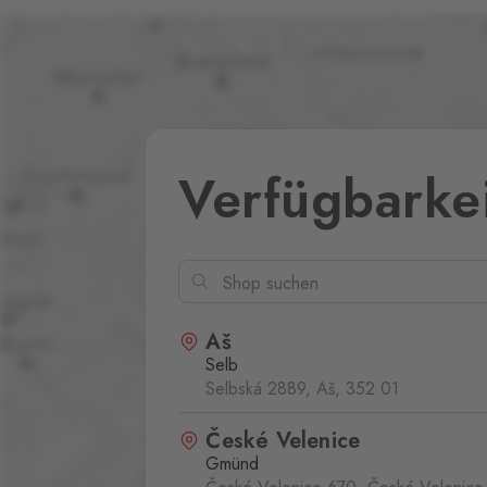
Verfügbarke
Aš
Selb
Selbská 2889, Aš,
352 01
České Velenice
Gmünd