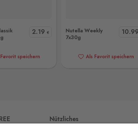
6 Stk.
tella Weekly 7x30g
dr Gerard Tropical Peanut 1
assik
Nutella Weekly
2
.19
10
.9
16 Stk.
€
0g
7x30g
 Favorit speichern
Als Favorit speichern
7 Stk.
2 Stk.
26
0 Stk.
FREE
Nützliches
Impressum