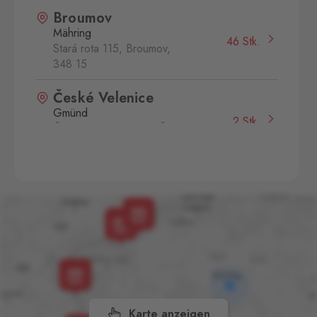
Broumov
Mähring
46 Stk.
Stará rota 115, Broumov,
348 15
České Velenice
Gmünd
2 Stk.
České Velenice 670, České
Velenice,
378 10
Dolní Dvořiště
Wullowitz
17 Stk.
Dolní Dvořiště 219, Dolní
Dvořiště,
382 72
Hatě
Kleinhaugsdorf
15 Stk.
Chvalovice-Hatě 196,
Chvalovice-Znojmo,
669 02
Karte anzeigen