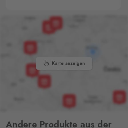
Aš 2
Selb 2
0 Stk.
Selbská 2723, Aš,
352 01
Broumov
Mähring
0 Stk.
Stará rota 115, Broumov,
348 15
Karte anzeigen
Cínovec
Zinnwald
0 Stk.
Cínovec 294, Dubí - Teplice
1,
415 01
České Velenice
Gmünd
0 Stk.
České Velenice 670, České
Velenice,
378 10
Andere Produkte aus der