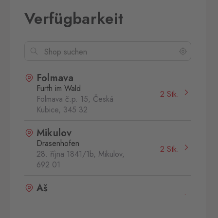
Verfügbarkeit
Folmava
Furth im Wald
2 Stk.
Folmava č.p. 15, Česká
Kubice,
345 32
Mikulov
Drasenhofen
2 Stk.
28. října 1841/1b, Mikulov,
692 01
Aš
Selb
0 Stk.
Selbská 2889, Aš,
352 01