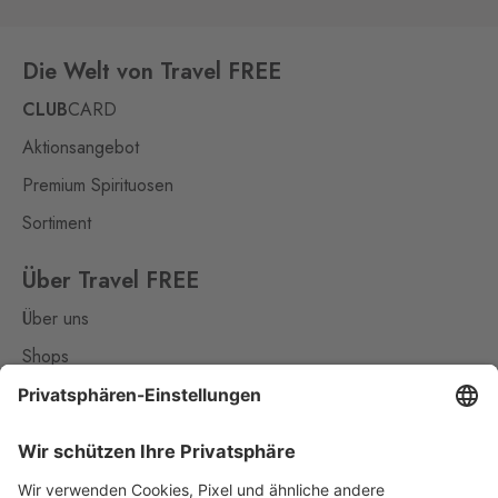
Mikulov
Drasenhofen
60 Stk.
Die Welt von Travel FREE
28. října 1841/1b, Mikulov,
692 01
CLUB
CARD
Petrovice
Aktionsangebot
Bahratal
264 Stk.
Premium Spirituosen
Petrovice 578, Petrovice,
403 37
Sortiment
Pomezí
Über Travel FREE
Schirnding
27 Stk.
Über uns
Pomezí nad Ohří 56,
Pomezí nad Ohří,
350 02
Shops
Kontakt
Rozvadov 1
Waidhaus 1
106 Stk.
Hraniční přechod Rozvadov,
Nützliches
Rozvadov,
348 07
Impressum