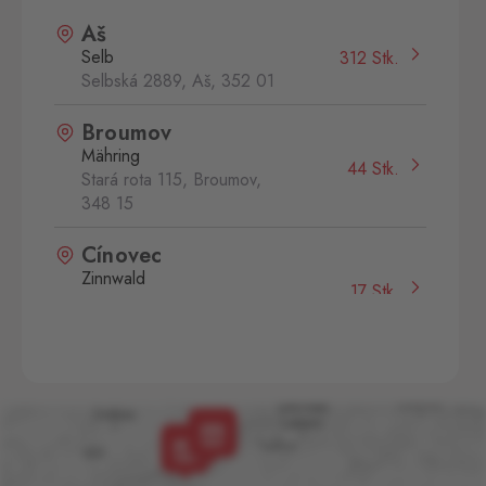
Aš
Selb
312 Stk.
Selbská 2889, Aš,
352 01
Broumov
Mähring
44 Stk.
Stará rota 115, Broumov,
348 15
Cínovec
Zinnwald
17 Stk.
Cínovec 294, Dubí - Teplice
1,
415 01
České Velenice
Gmünd
5 Stk.
České Velenice 670, České
Velenice,
378 10