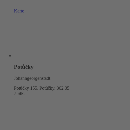
Karte
Potůčky
Johanngeorgenstadt
Potůčky 155, Potůčky,
362 35
7 Stk.