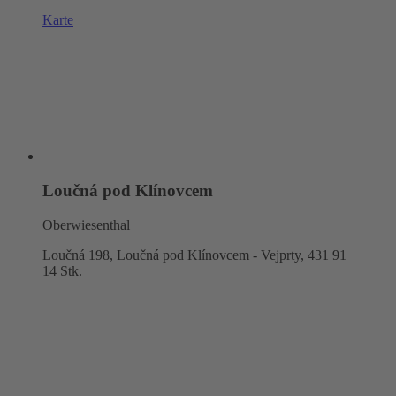
Karte
Loučná pod Klínovcem
Oberwiesenthal
Loučná 198, Loučná pod Klínovcem - Vejprty,
431 91
14 Stk.