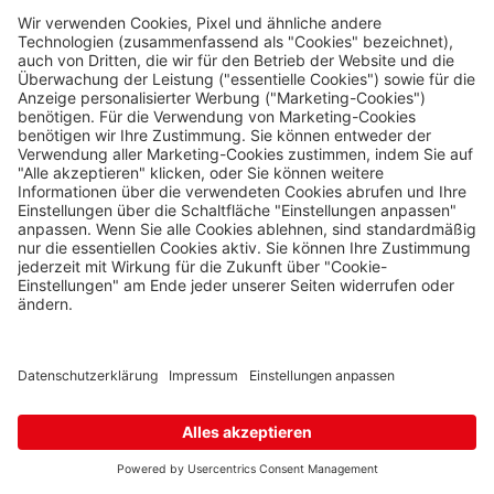
Karte
Rožany
Sohland
Rožany 150, Šluknov,
407 77
42 Stk.