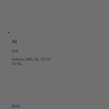
Aš
Selb
Selbská 2889, Aš,
352 01
28 Stk.
Karte