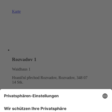
Karte
Rozvadov 1
Waidhaus 1
Hraniční přechod Rozvadov, Rozvadov,
348 07
14 Stk.