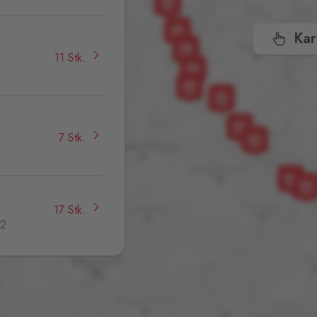
Kar
11 Stk.
,
7 Stk.
17 Stk.
32
6 Stk.
jmo,