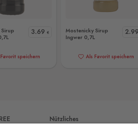
icky Sirup Ingwer 0,7L
Mostenicky Sirup Mandarine 
7 Stk.
 Sirup
Mostenicky Sirup
3
.69
2
.9
v,
€
0,7L
Ingwer 0,7L
 Favorit speichern
Als Favorit speichern
7 Stk.
7 Stk.
FREE
Nützliches
2 Stk.
Impressum