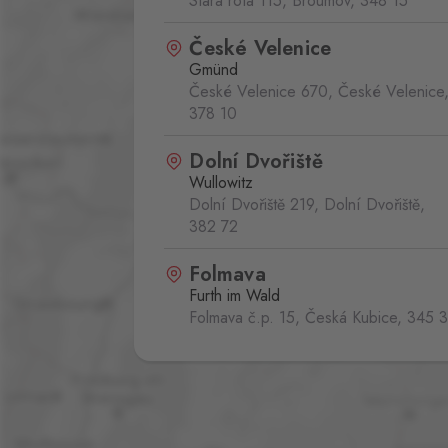
Stará rota 115, Broumov,
348 15
České Velenice
Gmünd
České Velenice 670, České Velenice
378 10
Dolní Dvořiště
Wullowitz
Dolní Dvořiště 219, Dolní Dvořiště,
382 72
Folmava
Furth im Wald
Folmava č.p. 15, Česká Kubice,
345 
Hatě
Kleinhaugsdorf
Chvalovice-Hatě 196, Chvalovice-Zno
669 02