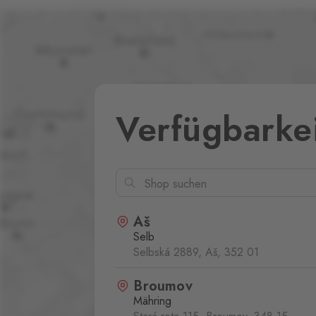
Verfügbarke
Aš
Selb
Selbská 2889, Aš,
352 01
Broumov
Mähring