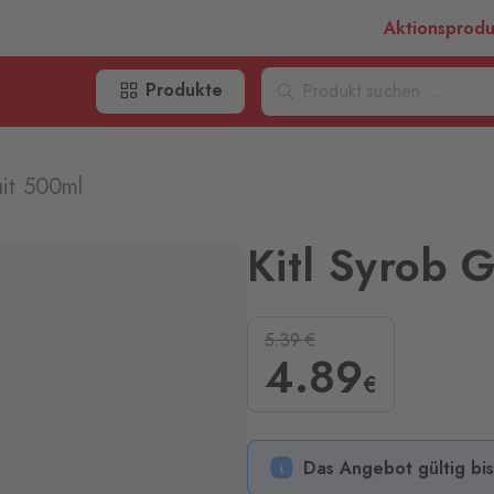
Aktionsprod
Produkte
uit 500ml
Kitl Syrob 
5.39
€
4
.89
€
Das Angebot gültig bi